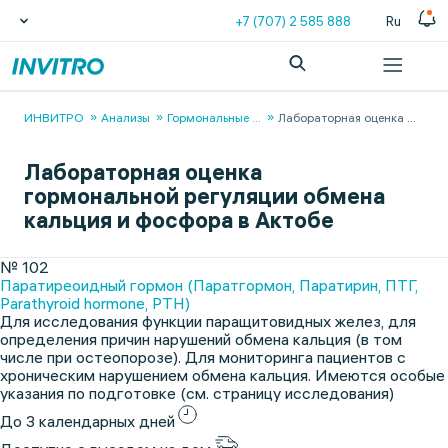
+7 (707) 2 585 888
Ru
ИНВИТРО
Анализы
Гормональные
...
Лабораторная оценка
...
Лабораторная оценка
гормональной регуляции обмена
кальция и фосфора в Актобе
№ 102
Паратиреоидный гормон (Паратгормон, Паратирин, ПТГ,
Parathyroid hormone, PTH)
Для исследования функции паращитовидных желез, для
определения причин нарушений обмена кальция (в том
числе при остеопорозе). Для мониторинга пациентов с
хроническим нарушением обмена кальция. Имеются особые
указания по подготовке (см. страницу исследования)
До 3 календарных дней