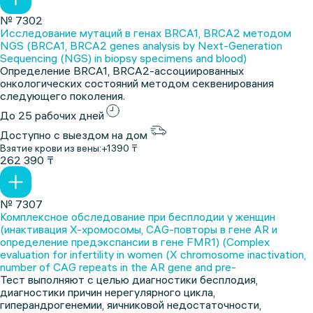
№ 7302
Исследование мутаций в генах BRCA1, BRCA2 методом
NGS (BRCA1, BRCA2 genes analysis by Next-Generation
Sequencing (NGS) in biopsy specimens and blood)
Определение BRCA1, BRCA2-ассоциированных
онкологических состояний методом секвенирования
следующего поколения.
До 25 рабочих дней
Доступно с выездом на дом
Взятие крови из вены:
+1390 ₸
262 390 ₸
№ 7307
Комплексное обследование при бесплодии у женщин
(инактивация Х-хромосомы, CAG-повторы в гене AR и
определение предэкспансии в гене FMR1) (Complex
evaluation for infertility in women (X chromosome inactivation,
number of CAG repeats in the AR gene and pre-
Тест выполняют с целью диагностики бесплодия,
диагностики причин нерегулярного цикла,
гиперандрогенемии, яичниковой недостаточности,