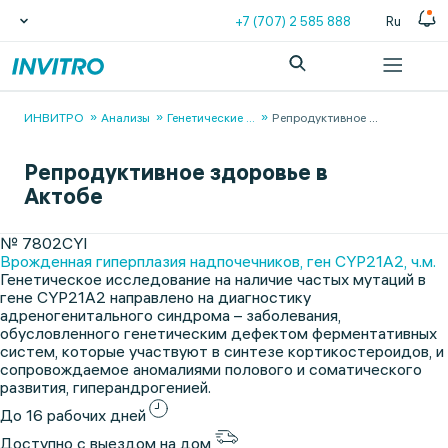
+7 (707) 2 585 888
Ru
ИНВИТРО
Анализы
Генетические
...
Репродуктивное
...
Репродуктивное здоровье в
Актобе
№ 7802CYI
Врожденная гиперплазия надпочечников, ген CYP21A2, ч.м.
Генетическое исследование на наличие частых мутаций в
гене CYP21A2 направлено на диагностику
адреногенитального синдрома – заболевания,
обусловленного генетическим дефектом ферментативных
систем, которые участвуют в синтезе кортикостероидов, и
сопровождаемое аномалиями полового и соматического
развития, гиперандрогенией.
До 16 рабочих дней
Доступно с выездом на дом