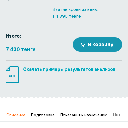
Взятие крови из вены:
+ 1 390 тенге
Итого:
В корзину
7 430 тенге
Скачать примеры результатов анализов
PDF
в
Описание
Подготовка
Показания к назначению
Интерп