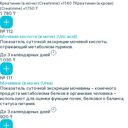
Креатинин (в моче) (Creatinine):
+1140 ₸
Креатинин (в крови)
(Creatinine):
+1750 ₸
1 780 ₸
№ 112
Мочевая кислота (в моче) (Uric acid)
Показатель суточной экскреции мочевой кислоты,
отражающий метаболизм пуринов.
До 3 календарных дней
1 030 ₸
№ 111
Мочевина (в моче) (Urea)
Показатель суточной экскреции мочевины – конечного
продукта метаболизма белков в организме человека –
используют для оценки функции почек, белкового баланса,
статуса питания.
До 3 календарных дней
920 ₸