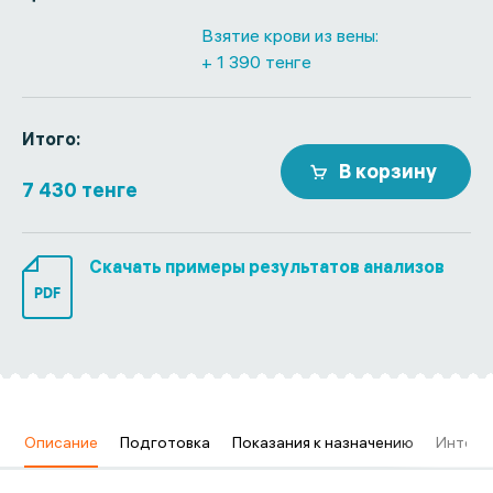
Взятие крови из вены:
+ 1 390 тенге
Итого:
В корзину
7 430 тенге
Скачать примеры результатов анализов
PDF
в
Описание
Подготовка
Показания к назначению
Интерп