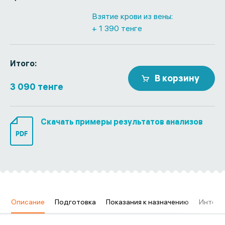
Взятие крови из вены:
+ 1 390 тенге
Итого:
В корзину
3 090 тенге
Скачать примеры результатов анализов
PDF
в
Описание
Подготовка
Показания к назначению
Интерп