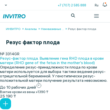
+7 (707) 2 585 888
Ru
ИНВИТРО
Анализы
Неинвазивные
...
Резус фактор плода
Резус фактор плода
№ 3314GR
Резус-фактор плода. Выявление гена RHD плода в крови
матери (RHD gene of the fetus in the mother's blood)
Определение резус-принадлежности плода по крови
матери используется для выбора тактики ведения резус-
отрицательной беременной. У генотипически резус-
положительной матери получение результата невозможно.
До 10 рабочих дней
Взятие крови из вены:
+1390 ₸
25 190 ₸