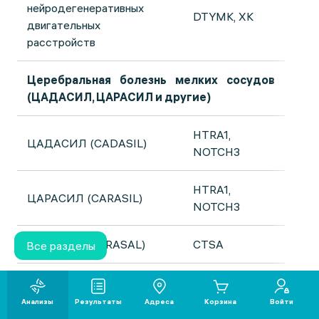
нейродегенеративных
DTYMK, XK
двигательных
расстройств
Церебральная болезнь мелких сосудов
(ЦАДАСИЛ, ЦАРАСИЛ и другие)
HTRA1,
ЦАДАСИЛ (CADASIL)
NOTCH3
HTRA1,
ЦАРАСИЛ (CARASIL)
NOTCH3
ЦАРАСАЛ (CARASAL)
CTSA
Все разделы
Церебральная
APP, CST3,
амилоидная ангиопатия
ITM2B
Анализы
Результаты
Адреса
Корзина
Войти