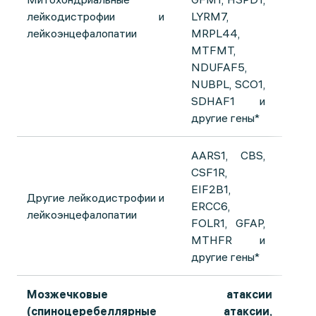
лейкодистрофии и
LYRM7,
лейкоэнцефалопатии
MRPL44,
MTFMT,
NDUFAF5,
NUBPL, SCO1,
SDHAF1 и
другие гены*
AARS1, CBS,
CSF1R,
EIF2B1,
Другие лейкодистрофии и
ERCC6,
лейкоэнцефалопатии
FOLR1, GFAP,
MTHFR и
другие гены*
Мозжечковые атаксии
(спиноцеребеллярные атаксии,