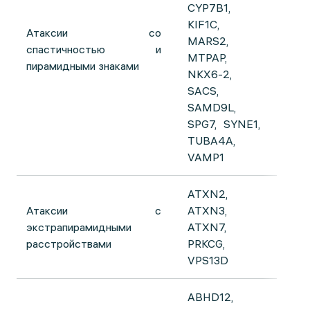
CYP7B1,
KIF1C,
Атаксии со
MARS2,
спастичностью и
MTPAP,
пирамидными знаками
NKX6-2,
SACS,
SAMD9L,
SPG7, SYNE1,
TUBA4A,
VAMP1
ATXN2,
Атаксии с
ATXN3,
экстрапирамидными
ATXN7,
расстройствами
PRKCG,
VPS13D
ABHD12,