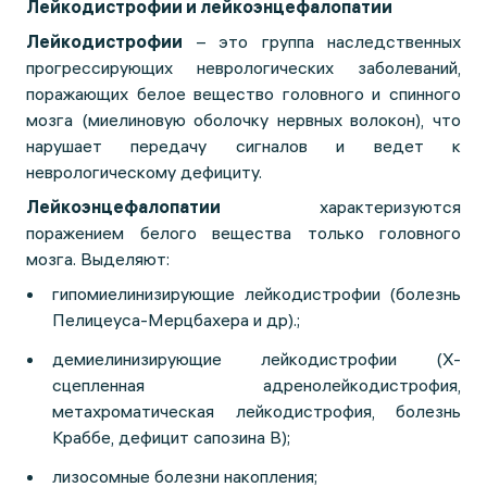
Лейкодистрофии и лейкоэнцефалопатии
Лейкодистрофии
– это группа наследственных
прогрессирующих неврологических заболеваний,
поражающих белое вещество головного и спинного
мозга (миелиновую оболочку нервных волокон), что
нарушает передачу сигналов и ведет к
неврологическому дефициту.
Лейкоэнцефалопатии
характеризуются
поражением белого вещества только головного
мозга. Выделяют:
гипомиелинизирующие лейкодистрофии (болезнь
Пелицеуса-Мерцбахера и др).;
демиелинизирующие лейкодистрофии (Х-
сцепленная адренолейкодистрофия,
метахроматическая лейкодистрофия, болезнь
Краббе, дефицит сапозина B);
лизосомные болезни накопления;