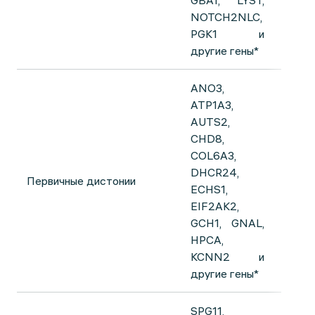
GBA1, LYST,
NOTCH2NLC,
PGK1 и
другие гены*
ANO3,
ATP1A3,
AUTS2,
CHD8,
COL6A3,
DHCR24,
Первичные дистонии
ECHS1,
EIF2AK2,
GCH1, GNAL,
HPCA,
KCNN2 и
другие гены*
SPG11,