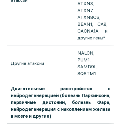
атаксии
ATXN3,
ATXN7,
ATXN8OS,
BEAN1, CA8,
CACNA1A и
другие гены*
NALCN,
PUM1,
Другие атаксии
SAMD9L,
SQSTM1
Двигательные расстройства с
нейродегенерацией (болезнь Паркинсона,
первичные дистонии, болезнь Фара,
нейродегенерация с накоплением железа
в мозге и другие)