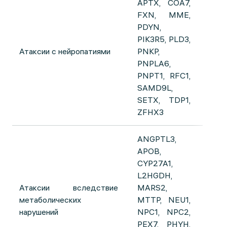
APTX, COA7,
FXN, MME,
PDYN,
PIK3R5, PLD3,
Атаксии с нейропатиями
PNKP,
PNPLA6,
PNPT1, RFC1,
SAMD9L,
SETX, TDP1,
ZFHX3
ANGPTL3,
APOB,
CYP27A1,
L2HGDH,
Атаксии вследствие
MARS2,
метаболических
MTTP, NEU1,
нарушений
NPC1, NPC2,
PEX7, PHYH,