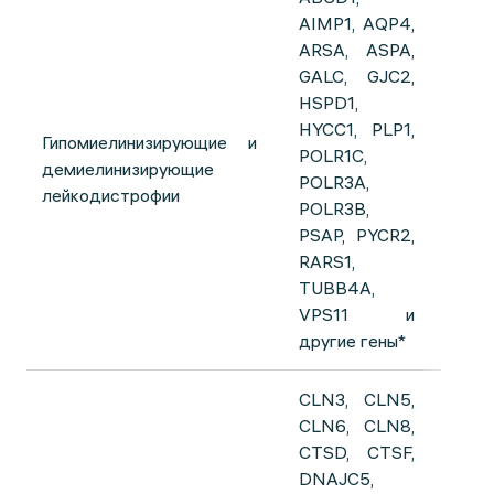
AIMP1, AQP4,
ARSA, ASPA,
GALC, GJC2,
HSPD1,
HYCC1, PLP1,
Гипомиелинизирующие и
POLR1C,
демиелинизирующие
POLR3A,
лейкодистрофии
POLR3B,
PSAP, PYCR2,
RARS1,
TUBB4A,
VPS11 и
другие гены*
CLN3, CLN5,
CLN6, CLN8,
CTSD, CTSF,
DNAJC5,