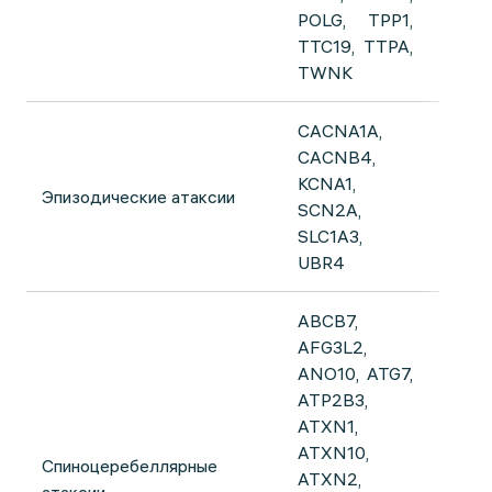
POLG, TPP1,
TTC19, TTPA,
TWNK
CACNA1A,
CACNB4,
KCNA1,
Эпизодические атаксии
SCN2A,
SLC1A3,
UBR4
ABCB7,
AFG3L2,
ANO10, ATG7,
ATP2B3,
ATXN1,
ATXN10,
Спиноцеребеллярные
ATXN2,