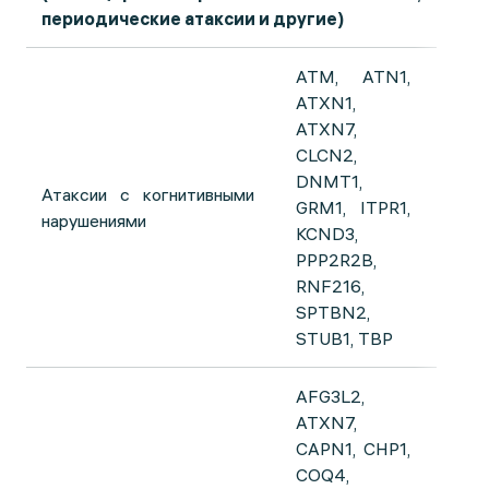
периодические атаксии и другие)
ATM, ATN1,
ATXN1,
ATXN7,
CLCN2,
DNMT1,
Атаксии с когнитивными
GRM1, ITPR1,
нарушениями
KCND3,
PPP2R2B,
RNF216,
SPTBN2,
STUB1, TBP
AFG3L2,
ATXN7,
CAPN1, CHP1,
COQ4,