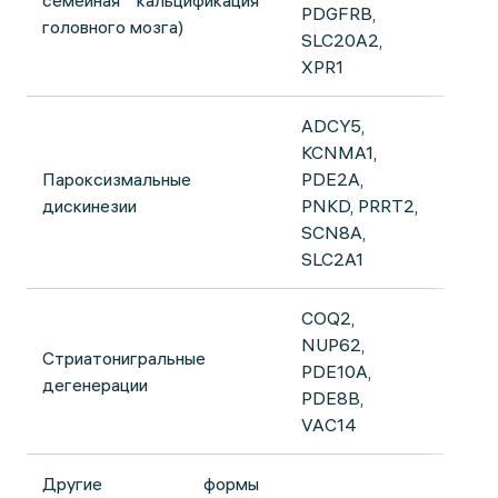
семейная кальцификация
PDGFRB,
головного мозга)
SLC20A2,
XPR1
ADCY5,
KCNMA1,
Пароксизмальные
PDE2A,
дискинезии
PNKD, PRRT2,
SCN8A,
SLC2A1
COQ2,
NUP62,
Стриатонигральные
PDE10A,
дегенерации
PDE8B,
VAC14
Другие формы