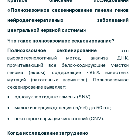
Краткое описание исследования
«Полноэкзомное секвенирование панели генов
нейродегенеративных заболеваний
центральной нервной системы»
Что такое полноэкзомное секвенирование?
Полноэкзомное секвенирование
– это
высокотехнологичный метод анализа ДНК,
прочитывающий все белок-кодирующие участки
генома (экзом), содержащие ~85% известных
мутаций (патогенных вариантов). Полноэкзомное
секвенирование выявляет:
однонуклеотидные замены (SNV);
малые инсерции/делеции (in/del) до 50 п.н.;
некоторые вариации числа копий (CNV).
Когда исследование затруднено