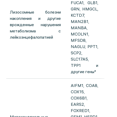
FUCA1, GLB1,
GRN, HMGCL,
Лизосомные болезни
KCTD7,
накопления и другие
MAN2B1,
врожденные нарушения
MANBA,
метаболизма с
MCOLN1,
лейкоэнцефалопатией
MFSD8,
NAGLU, PPT1,
SCP2,
SLC17A5,
TPP1 и
другие гены*
AIFM1, COA8,
COX15,
COX6B1,
EARS2,
FOXRED1,
Митохондриальные
GFM1, HSPD1,