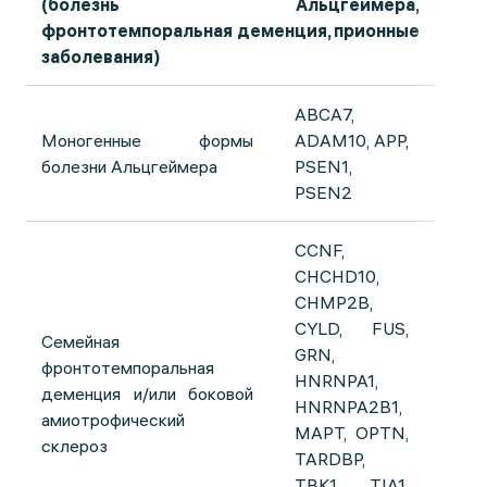
(болезнь Альцгеймера,
фронтотемпоральная деменция, прионные
заболевания)
ABCA7,
Моногенные формы
ADAM10, APP,
болезни Альцгеймера
PSEN1,
PSEN2
CCNF,
CHCHD10,
CHMP2B,
CYLD, FUS,
Семейная
GRN,
фронтотемпоральная
HNRNPA1,
деменция и/или боковой
HNRNPA2B1,
амиотрофический
MAPT, OPTN,
склероз
TARDBP,
TBK1, TIA1,