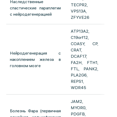
Наследственные
TECPR2,
спастические параплегии
VPS13A,
с нейродегенерацией
ZFYVE26
ATP13A2,
C19orf12,
COASY, CP,
CRAT,
Нейродегенерация с
DCAF17,
накоплением железа в
FA2H, FTH1,
головном мозге
FTL, PANK2,
PLA2G6,
REPS1,
WDR45
JAM2,
MYORG,
Болезнь Фара (первичная
PDGFB,