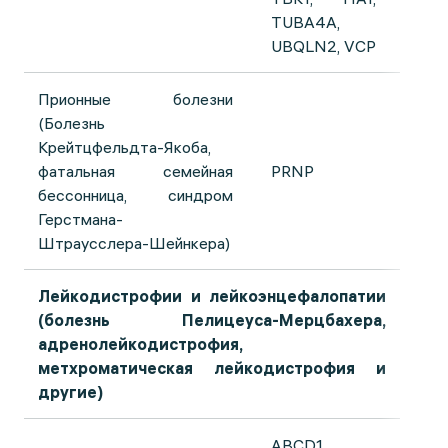
TUBA4A,
UBQLN2, VCP
Прионные болезни
(Болезнь
Крейтцфельдта-Якоба,
фатальная семейная
PRNP
бессонница, синдром
Герстмана-
Штраусслера-Шейнкера)
Лейкодистрофии и лейкоэнцефалопатии
(болезнь Пелицеуса-Мерцбахера,
адренолейкодистрофия,
метхроматическая лейкодистрофия и
другие)
ABCD1,