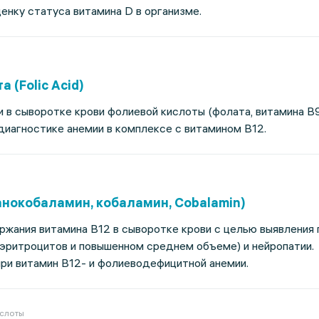
ценку статуса витамина D в организме.
 (Folic Acid)
 в сыворотке крови фолиевой кислоты (фолата, витамина B
иагностике анемии в комплексе с витамином В12.
анокобаламин, кобаламин, Cobalamin)
жания витамина В12 в сыворотке крови с целью выявления 
 эритроцитов и повышенном среднем объеме) и нейропатии.
при витамин B12- и фолиеводефицитной анемии.
ислоты