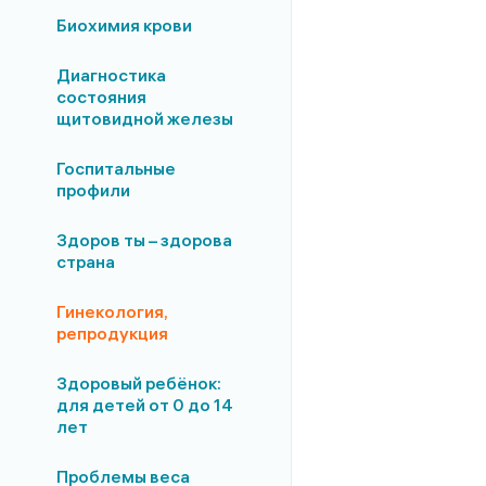
Биохимия крови
Диагностика
состояния
щитовидной железы
Госпитальные
профили
Здоров ты – здорова
страна
Гинекология,
репродукция
Здоровый ребёнок:
для детей от 0 до 14
лет
Проблемы веса