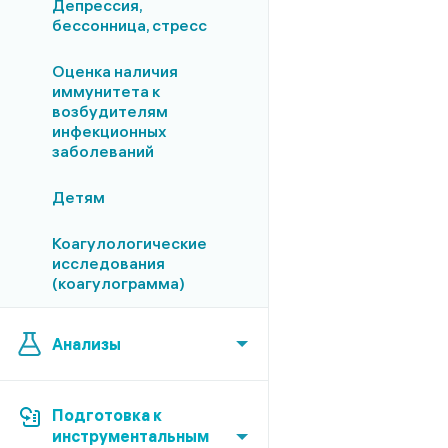
Депрессия,
бессонница, стресс
Оценка наличия
иммунитета к
возбудителям
инфекционных
заболеваний
Детям
Коагулологические
исследования
(коагулограмма)
Анализы
Подготовка к
инструментальным