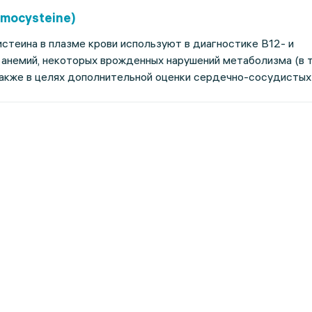
mocysteine)
теина в плазме крови используют в диагностике В12- и
немий, некоторых врожденных нарушений метаболизма (в т.
также в целях дополнительной оценки сердечно-сосудистых