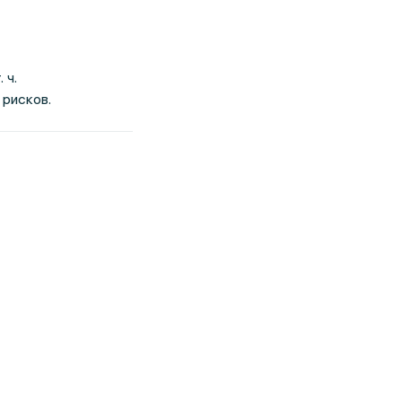
 ч.
 рисков.