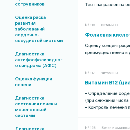
сотрудников
Тест направлен на о
Оценка риска
развития
№ 118
Витамины
заболеваний
Фолиевая кислота
сердечно-
сосудистой системы
Оценку концентрации
преимущественно в д
Диагностика
антифосфолипидног
о синдрома (АФС)
№ 117
Витамины
Оценка функции
Витамин B12 (ци
печени
• Определение содер
Диагностика
(при снижении числа
состояния почек и
• Контроль лечения 
мочеполовой
системы
№ 153
Белки и аминок
Диагностика