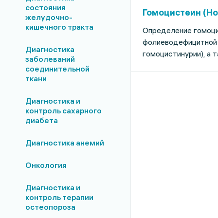
состояния
Гомоцистеин (Ho
желудочно-
кишечного тракта
Определение гомоцис
фолиеводефицитной а
Диагностика
гомоцистинурии), а 
заболеваний
соединительной
ткани
Диагностика и
контроль сахарного
диабета
Диагностика анемий
Онкология
Диагностика и
контроль терапии
остеопороза