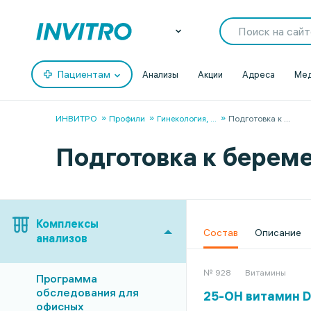
Пациентам
Анализы
Акции
Адреса
Мед
ИНВИТРО
Профили
Гинекология,
...
Подготовка к
...
Подготовка к береме
Комплексы
Состав
Описание
анализов
№ 928
Витамины
Программа
обследования для
25-OH витамин D 
офисных