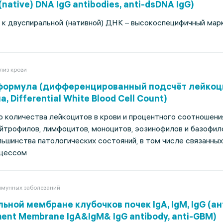
native) DNA IgG antibodies, anti-dsDNA IgG)
 к двуспиральной (нативной) ДНК – высокоспецифичный мар
лиз крови
формула (дифференцированный подсчёт лейкоц
 Differential White Blood Cell Count)
 количества лейкоцитов в крови и процентного соотношени
йтрофилов, лимфоцитов, моноцитов, эозинофилов и базофил
ьшинства патологических состояний, в том числе связанных
оцессом
мунных заболеваний
ьной мембране клубочков почек IgA, IgM, IgG (а
ent Membrane IgA&IgM& IgG antibody, anti-GBM)