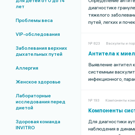
для детей от 0 до 14
Определение антите
лет
диагностике грануле
тяжелого заболеван
Проблемы веса
путей, легких и почек
VIP-обследования
№ 823
Васкулиты и по
Заболевания верхних
Антитела к миел
дыхательных путей
Выявление антител 
Аллергия
системным васкулит
инфекционного, пара
Женское здоровье
Лабораторные
№ 193
Компоненты ком
исследования перед
диетой
Компоненты сист
Здоровая команда
Для диагностики аут
INVITRO
наблюдения в динам