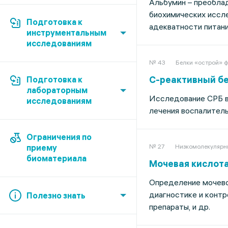
Альбумин – преобла
биохимических иссле
Подготовка к
адекватности питания
инструментальным
исследованиям
№ 43
Белки «острой» ф
С-реактивный бе
Подготовка к
лабораторным
Исследование СРБ в 
исследованиям
лечения воспалитель
Ограничения по
приему
№ 27
Низкомолекулярн
биоматериала
Мочевая кислота (
Определение мочевой
диагностике и контр
Полезно знать
препараты, и др.