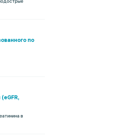
 подострые
зованного по
 (eGFR,
еатинина в