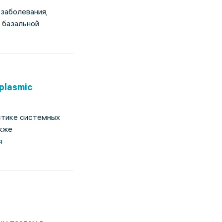
заболевания,
 базальной
plasmic
стике системных
кже
я