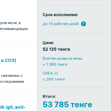
Срок исполнения:
ров мочи, а
до 14 рабочих дней
?
 мочевыводящих
Цена:
52 135 тенге
Взятие крови из вены:
 и СОЭ)
+ 1 390 тенге
CREA-U:
 связанных с
+ 260 тенге
исследования.
Итого:
53 785 тенге
 IgG, anti-