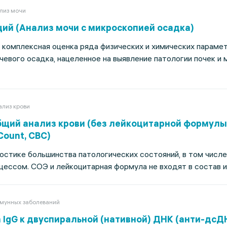
лиз мочи
ий (Анализ мочи с микроскопией осадка)
 комплексная оценка ряда физических и химических парамет
евого осадка, нацеленное на выявление патологии почек и
ализ крови
бщий анализ крови (без лейкоцитарной формулы
Count, CBC)
остике большинства патологических состояний, в том числе
ессом. СОЭ и лейкоцитарная формула не входят в состав 
мунных заболеваний
IgG к двуспиральной (нативной) ДНК (анти-дсДНК