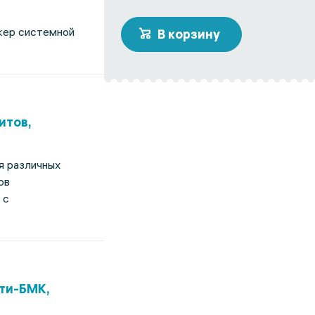
кер системной
В корзину
итов,
я различных
ов
 с
нти-БМК,