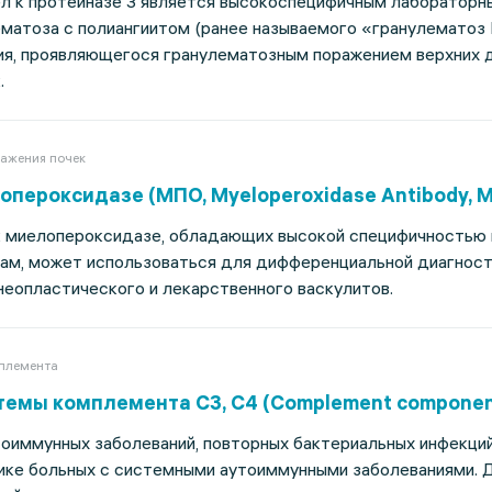
л к протеиназе 3 является высокоспецифичным лабораторн
матоза с полиангиитом (ранее называемого «гранулематоз 
ия, проявляющегося гранулематозным поражением верхних 
.
ражения почек
опероксидазе (МПО, Myeloperoxidase Antibody, 
к миелопероксидазе, обладающих высокой специфичностью 
ам, может использоваться для дифференциальной диагност
неопластического и лекарственного васкулитов.
племента
емы комплемента С3, С4 (Complement component
оиммунных заболеваний, повторных бактериальных инфекций
ике больных с системными аутоиммунными заболеваниями. 