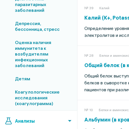
паразитарных
№ 39
Калий
заболеваний
Калий (К+, Potass
Депрессия,
Определение уровня 
бессонница, стресс
электролитов и исс
Оценка наличия
иммунитета к
возбудителям
№ 28
Белки и аминоки
инфекционных
Общий белок (в кр
заболеваний
Общий белок выступ
Детям
белков в сыворотке 
пациентов при разли
Коагулологические
исследования
(коагулограмма)
№ 10
Белки и аминоки
Альбумин (в кров
Анализы