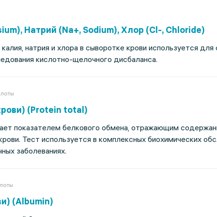
ium), Натрий (Na+, Sodium), Хлор (Сl-, Chloride)
калия, натрия и хлора в сыворотке крови используется для 
ледования кислотно-щелочного дисбаланса.
слоты
ови) (Protein total)
ает показателем белкового обмена, отражающим содержан
крови. Тест используется в комплексных биохимических об
чных заболеваниях.
слоты
и) (Albumin)