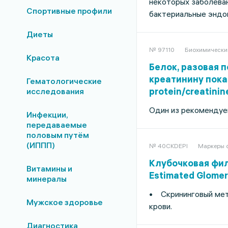
некоторых заболеван
Спортивные профили
бактериальные эндо
Диеты
№ 97110
Биохимически
Красота
Белок, разовая 
креатинину показа
Гематологические
protein/creatinine
исследования
Один из рекомендуе
Инфекции,
передаваемые
половым путём
(ИППП)
№ 40CKDEPI
Маркеры 
Клубочковая фил
Витамины и
Estimated Glomeru
минералы
• Скрининговый мет
Мужское здоровье
крови.
Диагностика