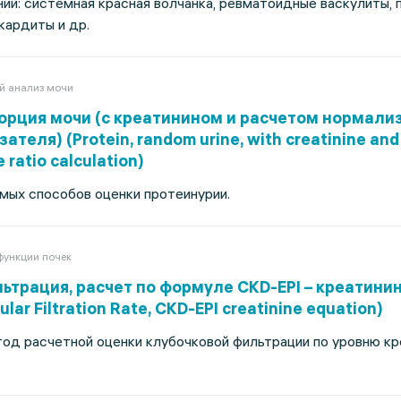
ий: системная красная волчанка, ревматоидные васкулиты,
кардиты и др.
й анализ мочи
порция мочи (с креатинином и расчетом нормали
теля) (Protein, random urine, with creatinine and
 ratio calculation)
мых способов оценки протеинурии.
функции почек
ьтрация, расчет по формуле CKD-EPI – креатинин
lar Filtration Rate, CKD-EPI creatinine equation)
од расчетной оценки клубочковой фильтрации по уровню кр