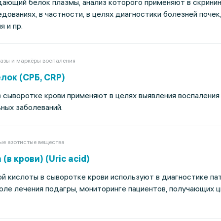
дающий белок плазмы, анализ которого применяют в скрини
дованиях, в частности, в целях диагностики болезней почек,
 и пр.
азы и маркёры воспаления
лок (СРБ, CRP)
сыворотке крови применяют в целях выявления воспаления
ных заболеваний.
ые азотистые вещества
в крови) (Uric acid)
 кислоты в сыворотке крови используют в диагностике пат
оле лечения подагры, мониторинге пациентов, получающих 