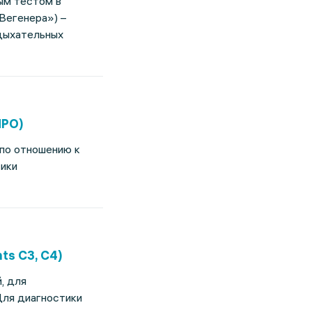
ым тестом в
Вегенера») –
дыхательных
MPO)
по отношению к
ики
s C3, C4)
, для
Для диагностики