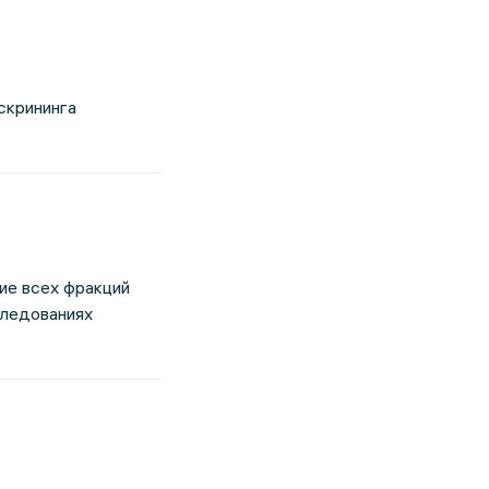
скрининга
ие всех фракций
следованиях