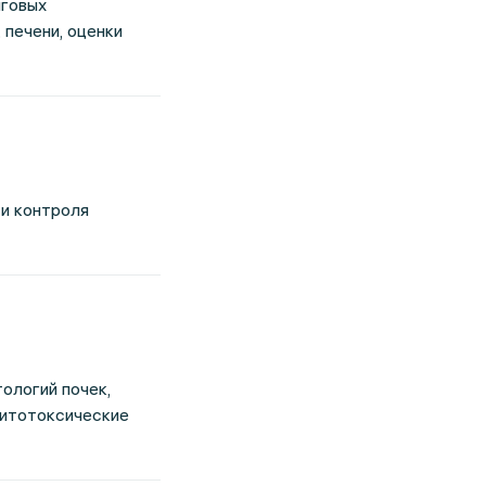
нговых
 печени, оценки
 и контроля
ологий почек,
цитотоксические