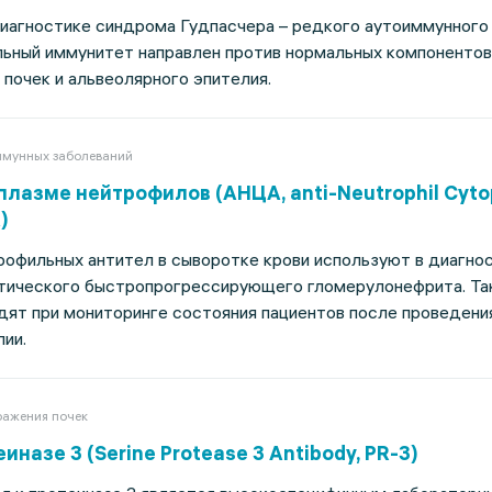
иагностике синдрома Гудпасчера – редкого аутоиммунного 
льный иммунитет направлен против нормальных компонентов
почек и альвеолярного эпителия.
мунных заболеваний
плазме нейтрофилов (АНЦА, anti-Neutrophil Cyto
)
рофильных антител в сыворотке крови используют в диагно
атического быстропрогрессирующего гломерулонефрита. Та
дят при мониторинге состояния пациентов после проведени
ии.
ражения почек
иназе 3 (Serine Protease 3 Antibody, PR-3)