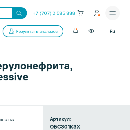
+7 (707) 2 585 888
Ru
Результаты анализов
ерулонефрита,
essive
Артикул:
льтатов
ОБС301КЗХ