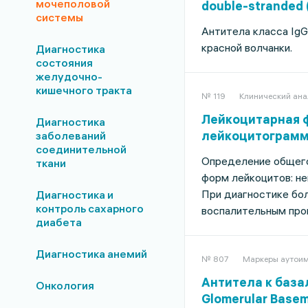
мочеполовой
double-stranded (
системы
Антитела класса IgG
красной волчанки.
Диагностика
состояния
желудочно-
кишечного тракта
№ 119
Клинический ана
Лейкоцитарная 
Диагностика
лейкоцитограмма,
заболеваний
соединительной
Определение общего
ткани
форм лейкоцитов: не
При диагностике бол
Диагностика и
контроль сахарного
воспалительным пр
диабета
Диагностика анемий
№ 807
Маркеры аутоим
Антитела к базал
Онкология
Glomerular Basem