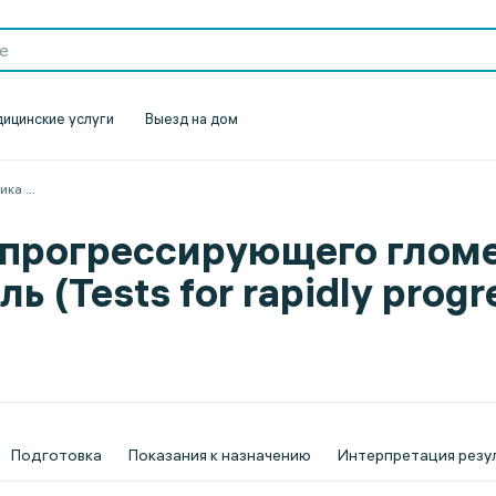
ицинские услуги
Выезд на дом
ика
...
опрогрессирующего глом
(Tests for rapidly progr
Подготовка
Показания к назначению
Интерпретация резу