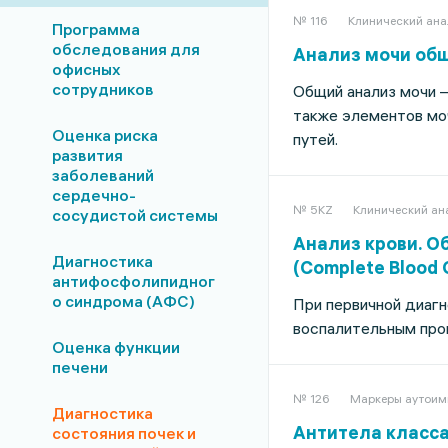
№ 116
Клинический ана
Программа
обследования для
Анализ мочи общ
офисных
сотрудников
Общий анализ мочи –
также элементов моч
Оценка риска
путей.
развития
заболеваний
сердечно-
№ 5KZ
Клинический ан
сосудистой системы
Анализ крови. О
Диагностика
(Complete Blood 
антифосфолипидног
о синдрома (АФС)
При первичной диагн
воспалительным проц
Оценка функции
печени
№ 126
Маркеры аутоим
Диагностика
Антитела класса 
состояния почек и