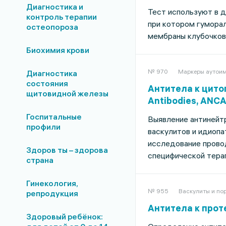
Диагностика и
Тест используют в д
контроль терапии
при котором гумора
остеопороза
мембраны клубочков 
Биохимия крови
№ 970
Маркеры аутоим
Диагностика
состояния
Антитела к цито
щитовидной железы
Antibodies, ANCA
Госпитальные
Выявление антинейт
профили
васкулитов и идиоп
исследование прово
Здоров ты – здорова
специфической терап
страна
Гинекология,
№ 955
Васкулиты и по
репродукция
Антитела к проте
Здоровый ребёнок: