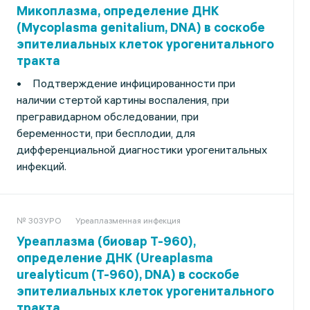
Микоплазма, определение ДНК
(Mycoplasma genitalium, DNA) в соскобе
эпителиальных клеток урогенитального
тракта
• Подтверждение инфицированности при
наличии стертой картины воспаления, при
прегравидарном обследовании, при
беременности, при бесплодии, для
дифференциальной диагностики урогенитальных
инфекций.
№ 303УРО
Уреаплазменная инфекция
Уреаплазма (биовар Т-960),
определение ДНК (Ureaplasma
urealyticum (T-960), DNA) в соскобе
эпителиальных клеток урогенитального
тракта