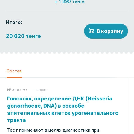
+ 1 390 тенге
Итого:
В корзину
20 020 тенге
Состав
№ 306УРО
Гонорея
Гонококк, определение ДНК (Neisseria
gonorrhoeae, DNA) в соскобе
эпителиальных клеток урогенитального
тракта
Тест применяют в целях диагностики при