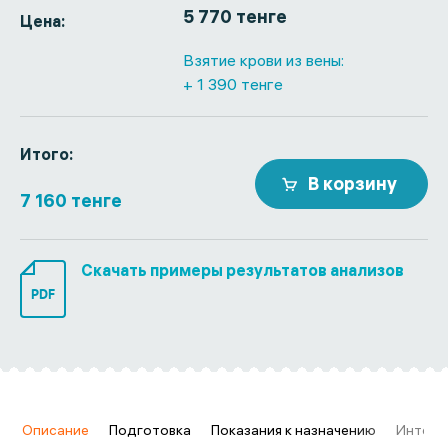
5 770 тенге
Цена:
Взятие крови из вены:
+ 1 390 тенге
Итого:
В корзину
7 160 тенге
Скачать примеры результатов анализов
PDF
в
Описание
Подготовка
Показания к назначению
Интерп