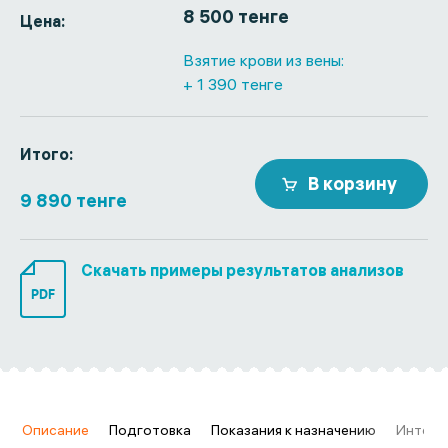
8 500 тенге
Цена:
Взятие крови из вены:
+ 1 390 тенге
Итого:
В корзину
9 890 тенге
Скачать примеры результатов анализов
PDF
в
Описание
Подготовка
Показания к назначению
Интерп