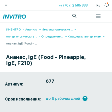
+7 (707) 2 585 888
Ru
ИНВИТРО
Анализы
Иммунологические
...
Аллергологические
...
Определение
...
К пищевым аллергенам
Ананас, IgE (Food -
...
Ананас, IgE (Food - Pineapple,
IgE, F210)
677
Артикул:
до 6 рабочих дней
?
Срок исполнения: