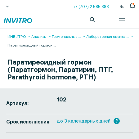
+7 (707) 2 585 888
Ru
ИНВИТРО
Анализы
Гормональные
...
Лабораторная оценка
...
Паратиреоидный гормон
...
Паратиреоидный гормон
(Паратгормон, Паратирин, ПТГ,
Parathyroid hormone, PTH)
102
Артикул:
до 3 календарных дней
?
Срок исполнения: