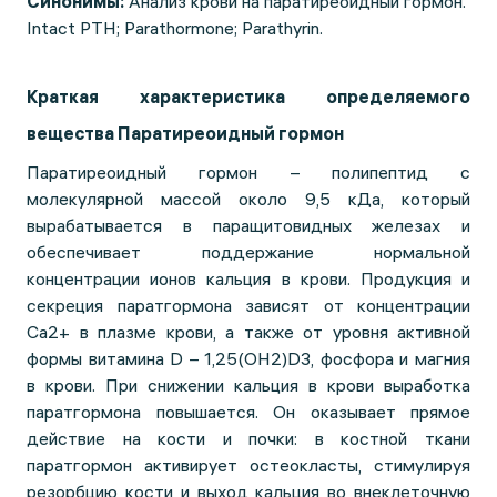
Синонимы:
Анализ крови на паратиреоидный гормон.
Intact PTH; Parathormone; Parathyrin.
Краткая характеристика определяемого
вещества Паратиреоидный гормон
Паратиреоидный гормон – полипептид с
молекулярной массой около 9,5 кДа, который
вырабатывается в паращитовидных железах и
обеспечивает поддержание нормальной
концентрации ионов кальция в крови. Продукция и
секреция паратгормона зависят от концентрации
Ca2+ в плазме крови, а также от уровня активной
формы витамина D – 1,25(ОН2)D3, фосфора и магния
в крови. При снижении кальция в крови выработка
паратгормона повышается. Он оказывает прямое
действие на кости и почки: в костной ткани
паратгормон активирует остеокласты, стимулируя
резорбцию кости и выход кальция во внеклеточную