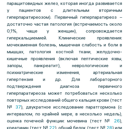
паращитовидных желез, которая иногда развивается
у пациентов с длительным вторичным
гиперпаратиреозом). Первичный гиперпаратиреоз –
достаточно частая патология (встречаемость около
0,1%, чаще у женщин), сопровождается
гиперкальциемией. Клинические проявления:
мочекаменная болезнь, мышечная слабость и боли в
мышцах, патология костной ткани, желудочно-
кишечные проявления (включая пептические язвы,
запоры, панкреатит), неврологические и
психиатрические изменения, артериальная
гипертензия и др. Для лабораторного
подтверждения диагноза первичного
гиперпаратиреоза может потребоваться несколько
повторных исследований общего кальция крови (тест
№
37
), двукратное исследование паратгормона (с
интервалом, по крайней мере, в несколько недель),
оценка почечной функции: мочевина (тест №
26
),
креатинин (тест №
22
), общий белок (тест №
28
) или