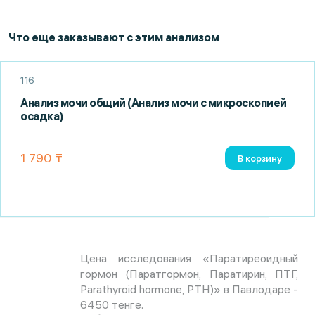
Что еще заказывают с этим анализом
116
Анализ мочи общий (Анализ мочи с микроскопией
осадка)
1 790 ₸
В корзину
Цена исследования «Паратиреоидный
гормон (Паратгормон, Паратирин, ПТГ,
Parathyroid hormone, PTH)» в Павлодаре -
6450 тенге.