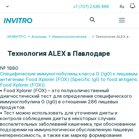
+7 (707) 2 585 888
Ru
ИНВИТРО
Анализы
Иммунологические
...
Технология ALEX в
...
Технология ALEX в Павлодаре
№ 1880
Специфические иммуноглобулины класса G (IgG) к пищевым
антигенам: Food Xplorer (FOX) (Specific IgG to food antigens:
Food Xplorer (FOX))
• Food Xplorer (FOX) – это полуколичественный
диагностический тест для определения специфического
иммуноглобулина G (IgG) в отношении 286 пищевых
продуктов.
• Тест можно использовать для уточнения диеты и
контроля соблюдения диеты в некоторых случаях
воспалительных заболеваний кишечника, при обоснованном
подозрении на иммунологически обусловленную пищевую
непереносимость, а также как маркер формирования