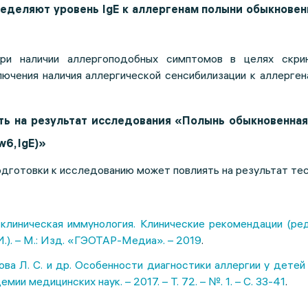
еделяют уровень IgE к аллергенам полыни обыкновенн
ри наличии аллергоподобных симптомов в целях скри
ючения наличия аллергической сенсибилизации к аллерген
ь на результат исследования «Полынь обыкновенная 
 w6, IgE)»
дготовки к исследованию может повлиять на результат тес
 клиническая иммунология. Клинические рекомендации (ре
И.). – М.: Изд. «ГЭОТАР-Медиа». – 2019
.
ва Л. С. и др. Особенности диагностики аллергии у детей
мии медицинских наук. – 2017. – Т. 72. – №. 1. – С. 33-41
.