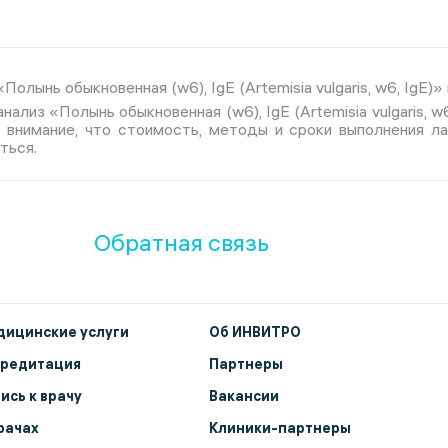
олынь обыкновенная (w6), IgE (Artemisia vulgaris, w6, IgE)»
нализ «Полынь обыкновенная (w6), IgE (Artemisia vulgaris, 
е внимание, что стоимость, методы и сроки выполнения л
ться.
Обратная связь
ицинские услуги
Об ИНВИТРО
кредитация
Партнеры
ись к врачу
Вакансии
рачах
Клиники-партнеры