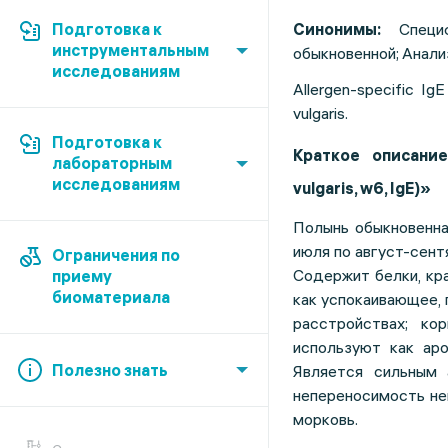
Подготовка к
Синонимы:
Спец
инструментальным
обыкновенной;
Анали
исследованиям
Allergen-specific IgE
vulgaris.
Подготовка к
Краткое описание
лабораторным
исследованиям
vulgaris, w6, IgE)»
Полынь обыкновенна
июля по август-сентя
Ограничения по
Содержит белки, кр
приему
биоматериала
как успокаивающее, 
расстройствах; к
используют как аро
Полезно знать
Является сильным 
непереносимость не
морковь.