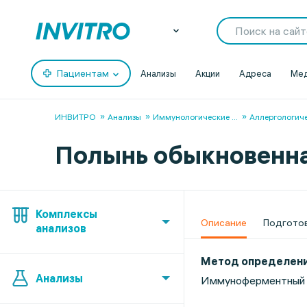
Пациентам
Анализы
Акции
Адреса
Мед
ИНВИТРО
Анализы
Иммунологические
...
Аллергологич
Полынь обыкновенная 
Комплексы
Описание
Подгото
анализов
Метод определен
Анализы
Иммуноферментный 