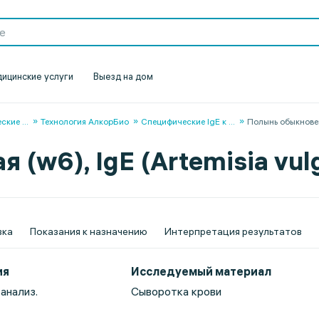
ицинские услуги
Выезд на дом
еские
...
Технология АлкорБио
Специфические IgE к
...
Полынь обыкнове
(w6), IgE (Artemisia vulga
вка
Показания к назначению
Интерпретация результатов
ия
Исследуемый материал
анализ.
Сыворотка крови