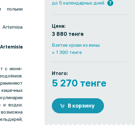
до 5 календарных дней
?
м полыни
Цена:
o Artemisia
3 880 тенге
Взятие крови из вены:
rtemisia
+ 1 390 тенге
т с июня-
Итого:
 водоёмов.
5 270 тенге
 Применяют
и кишечных
кулинарии
 и водки.
В корзину
 возможна
ельдерей,