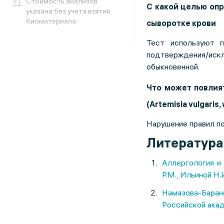
Cтоимость анализов
С какой целью опр
указана без учета взятия
биоматериала
сыворотке крови
Тест используют п
подтверждения/искл
обыкновенной.
Что может повлият
(Artemisia vulgaris,
Нарушение правил по
Литература
Аллергология и
Р.М., Ильиной Н.
Намазова-Барано
Российской акаде