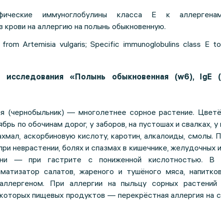
ифические иммуноглобулины класса Е к аллергена
з крови на аллергию на полынь обыкновенную.
 from Artemisia vulgaris; Specific immunoglobulins class E t
 исследования «Полынь обыкновенная (w6), IgE (A
я (чернобыльник) — многолетнее сорное растение. Цветё
брь по обочинам дорог, у заборов, на пустошах и свалках, у
ахмал, аскорбиновую кислоту, каротин, алкалоиды, смолы.
при неврастении, болях и спазмах в кишечнике, желудочных 
орни — при гастрите с пониженной кислотностью. В 
матизатор салатов, жареного и тушёного мяса, напитков
аллергеном. При аллергии на пыльцу сорных растений
которых пищевых продуктов — перекрёстная аллергия на с