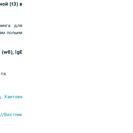
ой (t3) в
нинга для
ам полыни
(w6), IgE
та.
д. Хаитова
 //Вестник