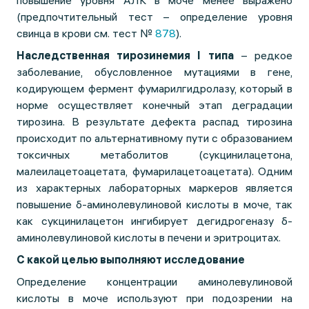
повышение уровня АЛК в моче менее выражено
(предпочтительный тест – определение уровня
свинца в крови см. тест №
878
).
Наследственная тирозинемия I типа
– редкое
заболевание, обусловленное мутациями в гене,
кодирующем фермент фумарилгидролазу, который в
норме осуществляет конечный этап деградации
тирозина. В результате дефекта распад тирозина
происходит по альтернативному пути с образованием
токсичных метаболитов (сукцинилацетона,
малеилацетоацетата, фумарилацетоацетата). Одним
из характерных лабораторных маркеров является
повышение δ-аминолевулиновой кислоты в моче, так
как сукцинилацетон ингибирует дегидрогеназу δ-
аминолевулиновой кислоты в печени и эритроцитах.
С какой целью выполняют исследование
Определение концентрации аминолевулиновой
кислоты в моче используют при подозрении на