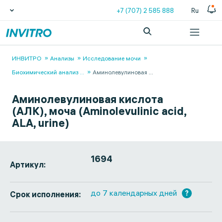
+7 (707) 2 585 888
Ru
ИНВИТРО
Анализы
Исследование мочи
Биохимический анализ
...
Аминолевулиновая
...
Аминолевулиновая кислота
(АЛК), моча (Aminolevulinic acid,
ALA, urine)
1694
Артикул:
до 7 календарных дней
?
Срок исполнения: