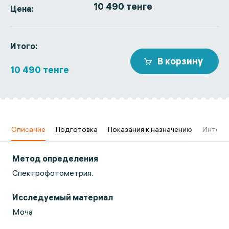
10 490 тенге
Цена:
Итого:
В корзину
10 490 тенге
в
Описание
Подготовка
Показания к назначению
Интерп
Метод определения
Спектрофотометрия.
Исследуемый материал
Моча