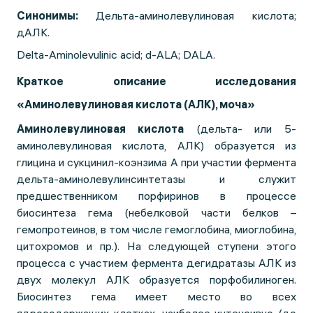
Синонимы:
Дельта-аминолевулиновая кислота;
дАЛК.
Delta-Aminolevulinic acid; d-ALA; DALA.
Краткое описание исследования
«Аминолевулиновая кислота (АЛК), моча»
Аминолевулиновая кислота
(дельта- или 5-
аминолевулиновая кислота, АЛК) образуется из
глицина и сукцинил-коэнзима А при участии фермента
дельта-аминолевулинсинтетазы и служит
предшественником порфиринов в процессе
биосинтеза гема (небелковой части белков –
гемопротеинов, в том числе гемоглобина, миоглобина,
цитохромов и пр.). На следующей ступени этого
процесса с участием фермента дегидратазы АЛК из
двух молекул АЛК образуется порфобилиноген.
Биосинтез гема имеет место во всех