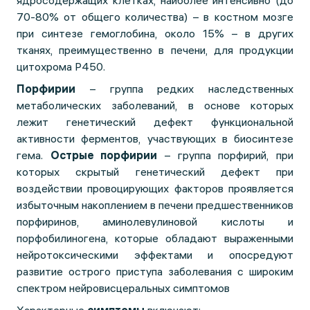
ядросодержащих клетках, наиболее интенсивно (до
70-80% от общего количества) – в костном мозге
при синтезе гемоглобина, около 15% – в других
тканях, преимущественно в печени, для продукции
цитохрома P450.
Порфирии
– группа редких наследственных
метаболических заболеваний, в основе которых
лежит генетический дефект функциональной
активности ферментов, участвующих в биосинтезе
гема.
Острые порфирии
– группа порфирий, при
которых скрытый генетический дефект при
воздействии провоцирующих факторов проявляется
избыточным накоплением в печени предшественников
порфиринов, аминолевулиновой кислоты и
порфобилиногена, которые обладают выраженными
нейротоксическими эффектами и опосредуют
развитие острого приступа заболевания с широким
спектром нейровисцеральных симптомов