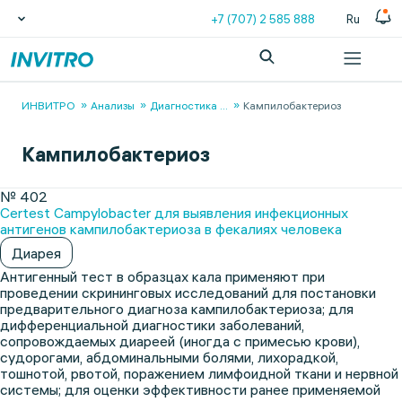
+7 (707) 2 585 888
Ru
ИНВИТРО
Анализы
Диагностика
...
Кампилобактериоз
Кампилобактериоз
№ 402
Certest Campylobacter для выявления инфекционных
антигенов кампилобактериоза в фекалиях человека
Диарея
Антигенный тест в образцах кала применяют при
проведении скрининговых исследований для постановки
предварительного диагноза кампилобактериоза; для
дифференциальной диагностики заболеваний,
сопровождаемых диареей (иногда с примесью крови),
судорогами, абдоминальными болями, лихорадкой,
тошнотой, рвотой, поражением лимфоидной ткани и нервной
системы; для оценки эффективности ранее применяемой