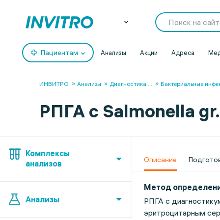
Пациентам
Анализы
Акции
Адреса
Мед
ИНВИТРО
Анализы
Диагностика
...
Бактериальные инфе
РПГА с Salmonella gr.
Комплексы
Описание
Подгото
анализов
Метод определен
Анализы
РПГА с диагностику
эритроцитарным сер