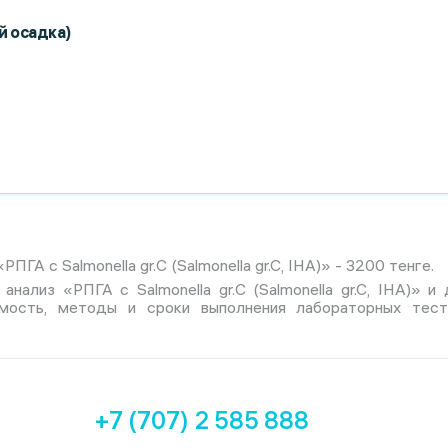
й осадка)
ПГА с Salmonella gr.С (Salmonella gr.C, IHA)» - 3200 тенге.
анализ «РПГА с Salmonella gr.С (Salmonella gr.C, IHA)» 
имость, методы и сроки выполнения лабораторных тес
+7 (707) 2 585 888