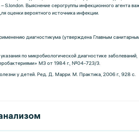
 – S.london. Выяснение серогруппы инфекционного агента ва
 для оценки вероятного источника инфекции.
применению диагностикума (утверждена Главным санитарны
казания по микробиологической диагностике заболеваний,
робактериями» МЗ от 1984 г., №04-723/3.
езни у детей. Ред. Д. Марри. М. Практика, 2006 г., 928 с.
 анализом