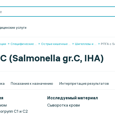
ицинские услуги
кции
Специфические
...
Острые кишечные
...
Шигеллезы и
...
РПГА с Sa
С (Salmonella gr.C, IHA)
вка
Показания к назначению
Интерпретация результатов
ия
Исследуемый материал
мом
Сыворотка крови
огрупп C1 и С2