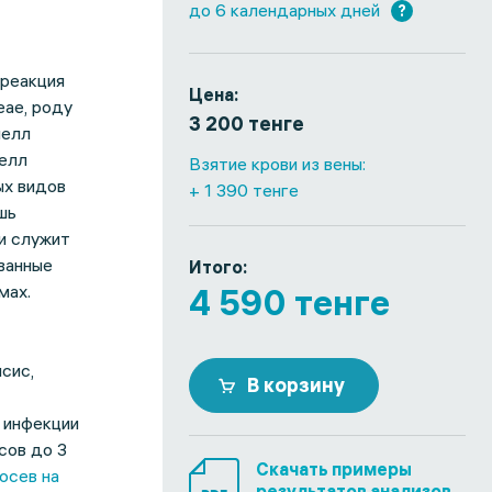
до 6 календарных дней
?
(реакция
Цена:
eae, роду
3 200 тенге
нелл
нелл
Взятие крови из вены:
ых видов
+ 1 390 тенге
шь
и служит
званные
Итого:
мах.
4 590 тенге
сис,
В корзину
а инфекции
сов до 3
Скачать примеры
осев на
результатов анализов