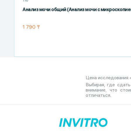
116
Анализ мочи общий (Анализ мочи с микроскопие
1 790 ₸
Цена исследования «Р
Выбирая, где сдать 
внимание, что сто
отличаться.