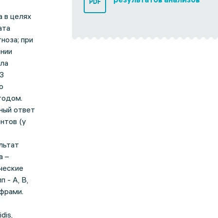
PDF
 в целях
ата
ноза; при
ении
ала
3
о
тодом.
ный ответ
нтов (у
льтат
а –
ческие
 - A, B,
ифрами.
dis,