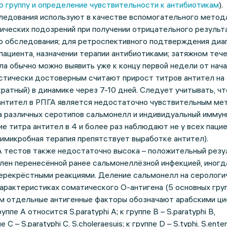
 группу и определение чувствительности к антибиотикам
).
ледования используют в качестве вспомогательного метода
ических подозрений при получении отрицательного результ
о обследования; для ретроспективного подтверждения диаг
ациента, назначении терапии антибиотиками; затяжном теч
ла обычно можно выявить уже к концу первой недели от нач
стически достоверным считают прирост титров антител на 
ратный) в динамике через 7-10 дней. Следует учитывать, чт
антител в РПГА является недостаточно чувствительным ме
а различных серотипов сальмонелл и индивидуальный иммун
е титра антител в 4 и более раз наблюдают не у всех пацие
тимикробная терапия препятствует выработке антител).
 тестов также недостаточно высока – положительный резу
лен перенесённой ранее сальмонеллёзной инфекцией, иногд
ерекрёстными реакциями. Деление сальмонелл на серологи
характеристиках соматического O-антигена (5 основных групп
 этом отдельные антигенные факторы обозначают арабскими ц
ппе A относится S.paratyphi A; к группе B – S.paratyphi B,
е C – S.paratyphi C, S.choleraesuis; к группе D – S.typhi, S.enteri