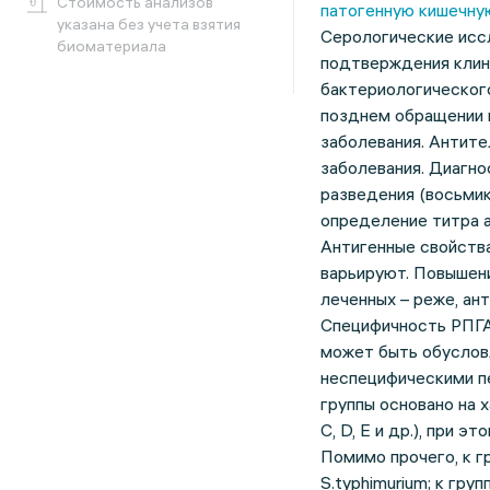
Cтоимость анализов
патогенную кишечную
указана без учета взятия
Серологические исс
биоматериала
подтверждения клин
бактериологическог
позднем обращении п
заболевания. Антите
заболевания. Диагно
разведения (восьмик
определение титра 
Антигенные свойств
варьируют. Повышени
леченных – реже, ан
Специфичность РПГА
может быть обуслов
неспецифическими п
группы основано на 
C, D, E и др.), при
Помимо прочего, к гру
S.typhimurium; к групп