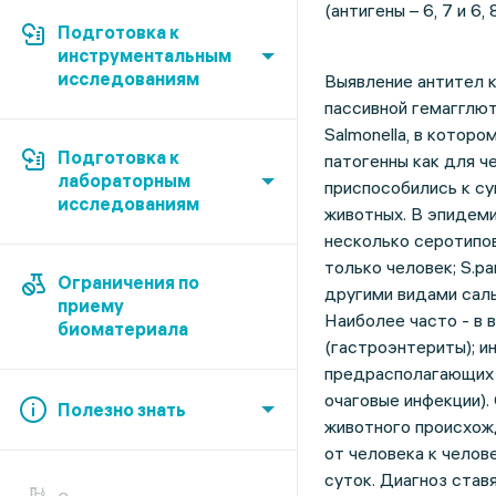
(антигены – 6, 7 и 6, 
Подготовка к
инструментальным
исследованиям
Выявление антител 
пассивной гемагглют
Salmonella, в котор
Подготовка к
патогенны как для ч
лабораторным
приспособились к с
исследованиям
животных. В эпидем
несколько серотипов
только человек; S.pa
Ограничения по
другими видами саль
приему
Наиболее часто - в
биоматериала
(гастроэнтериты); и
предрасполагающих ф
очаговые инфекции)
Полезно знать
животного происхожд
от человека к челов
суток. Диагноз став