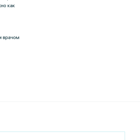
жно как
м врачом