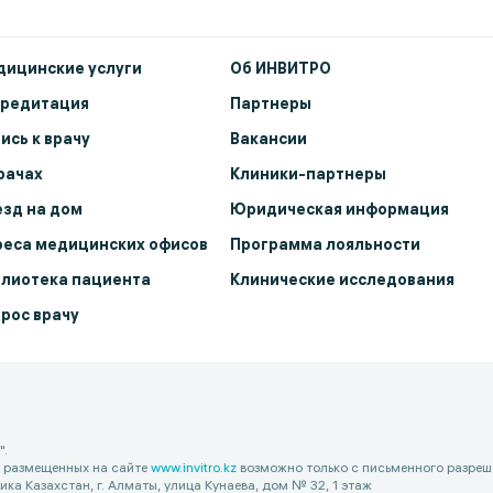
ицинские услуги
Об ИНВИТРО
кредитация
Партнеры
ись к врачу
Вакансии
рачах
Клиники-партнеры
зд на дом
Юридическая информация
еса медицинских офисов
Программа лояльности
лиотека пациента
Клинические исследования
рос врачу
".
, размещенных на сайте
www.invitro.kz
возможно только с письменного разреш
 Казахстан, г. Алматы, улица Кунаева, дом № 32, 1 этаж