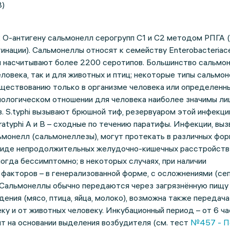
8)
к O-антигену сальмонелл серогрупп C1 и С2 методом РПГА 
инации). Сальмонеллы относят к семейству Enterobacteriac
ом насчитывают более 2200 серотипов. Большинство сальмо
еловека, так и для животных и птиц; некоторые типы сальмо
уществованию только в организме человека или определенн
иологическом отношении для человека наиболее значимы ли
. S.typhi вызывают брюшной тиф, резервуаром этой инфекци
ratyphi A и B – сходные по течению паратифы. Инфекции, вы
монелл (сальмонеллезы), могут протекать в различных фор
 виде непродолжительных желудочно-кишечных расстройств
ногда бессимптомно; в некоторых случаях, при наличии
акторов – в генерализованной форме, с осложнениями (сеп
. Сальмонеллы обычно передаются через загрязнённую пищу
ения (мясо, птица, яйца, молоко), возможна также передач
еку и от животных человеку. Инкубационный период – от 6 ча
ят на основании выделения возбудителя (см. тест
№457 - П