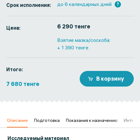
до 6 календарных дней
?
Срок исполнения:
6 290 тенге
Цена:
Взятие мазка/соскоба:
+ 1 390 тенге
Итого:
В корзину
7 680 тенге
в
Описание
Подготовка
Показания к назначению
Интерп
Исследуемый материал