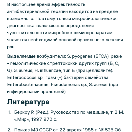
В настоящее время эффективность
антибактериальной терапии находится на пределе
возможного. Поэтому точная микробиологическая
диагностика, включающая определение
чувствительности микробов к химиопрепаратам
является необходимой основой правильного лечения
ран.
Выделяемые возбудители: S. pyogenes (БГСА), реже
- гемолитические стрептококки других групп (B, C,
G). S. aureus; H. influenzae, тип B (при целлюлите).
Enterococcus sp., грам (-) бактерии семейства
Enterobacteriaceae, Pseudomonas sp., S. aureus (при
инфицировании пролежней).
Литература
Беркоу Р. (Ред.). Руководство по медицине, т. 2 М.
«Мир», 1997. 872 с.
Приказ МЗ СССР от 22 апреля 1985 г. № 535 Об