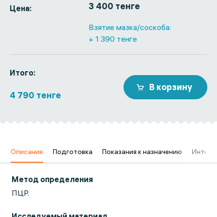
3 400 тенге
Цена:
Взятие мазка/соскоба:
+ 1 390 тенге
Итого:
В корзину
4 790 тенге
в
Описание
Подготовка
Показания к назначению
Интерп
Метод определения
ПЦР.
Исследуемый материал