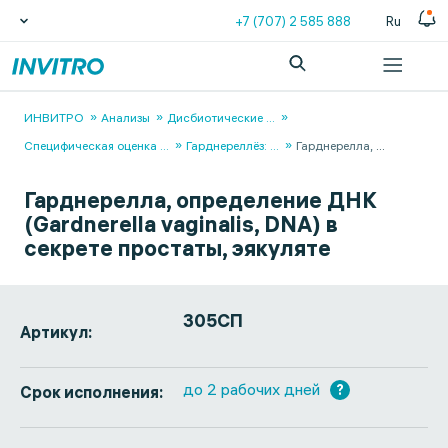
+7 (707) 2 585 888
Ru
ИНВИТРО
Анализы
Дисбиотические
...
Специфическая оценка
...
Гарднереллёз:
...
Гарднерелла,
...
Гарднерелла, определение ДНК
(Gardnerella vaginalis, DNA) в
секрете простаты, эякуляте
305СП
Артикул:
до 2 рабочих дней
?
Срок исполнения: