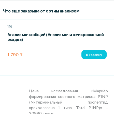
Что еще заказывают с этим анализом
116
Анализ мочи общий (Анализ мочи с микроскопией
осадка)
1 790 ₸
В корзину
Цена исследования «Маркёр
формирования костного матрикса P1NP
(N-терминальный пропептид
проколлагена 1 типа, Total P1NP)» -
20990 тенге.