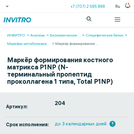
+7 (707) 2 585 888
Ru
ИНВИТРО
Анализы
Биохимические
...
Специфические белки
Маркёры метаболизма
...
Маркёр формирования
...
Маркёр формирования костного
матрикса P1NP (N-
терминальный пропептид
проколлагена 1 типа, Total P1NP)
204
Артикул:
до 3 календарных дней
?
Срок исполнения: