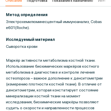
в
Описание
Подготовка
Показания к назначению
Интерп
Метод определения
Электрохемилюминесцентный иммуноанализ, Cobas
e601(Roche).
Исследуемый материал
Сыворотка крови
Маркёр активности метаболизма костной ткани.
Использование биохимических маркёров костного
метаболизма в диагностике и контроле лечения
остеопороза – важное дополнение к денситометрии
(измерению плотности костной ткани). В отличие от
денситометрии, которая констатирует состояние
минерализации костной ткани на момент
исследования, биохимические маркёры позволяют
судить о скорости и направленности процессов