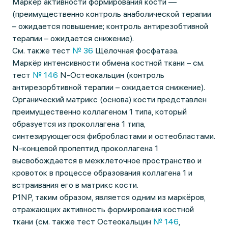
Маркёр активности формирования кости —
(преимущественно контроль анаболической терапии
– ожидается повышение; контроль антирезобтивной
терапии – ожидается снижение).
См. также тест
№ 36
Щёлочная фосфатаза.
Маркёр интенсивности обмена костной ткани – см.
тест
№ 146
N-Остеокальцин (контроль
антирезорбтивной терапии – ожидается снижение).
Органический матрикс (основа) кости представлен
преимущественно коллагеном 1 типа, который
образуется из проколлагена 1 типа,
синтезирующегося фибробластами и остеобластами.
N-концевой пропептид проколлагена 1
высвобождается в межклеточное пространство и
кровоток в процессе образования коллагена 1 и
встраивания его в матрикс кости.
P1NP, таким образом, является одним из маркёров,
отражающих активность формирования костной
ткани (см. также тест Остеокальцин
№ 146
,