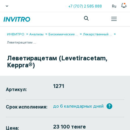
+7 (707) 2 585 888
Ru
ИНВИТРО
Анализы
Биохимические
...
Лекарственный
...
Леветирацетам
...
Леветирацетам (Levetiracetam,
Keppra®)
1271
Артикул:
до 6 календарных дней
?
Срок исполнения:
23 100 тенге
Цена: