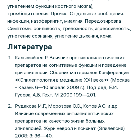
угнетением функции костного мозга),
тромбоцитопения. Прочие. Отдельные сообщения:
инфекции, назофарингит, миалгия. Передозировка
Симптомы: сонливость, тревожность, агрессивность.,
угнетение сознания, угнетение дыхания, кома.
Литература
Кальвиайнен Р. Влияние противоэпилептических
препаратов на когнитивные функции и поведение
при эпилепсии. Сборник материалов Конференции
≪Эпилептология в медицине ХХI века≫ (Москва
- Казань 6—10 апреля 2009 г.). Под ред. Е.И.
Гусева, А.Б. Гехт. М 2009;199—201.
Рудакова И.Г., Морозова О.С., Котов А.С. и др.
Влияние современных антиэпилептических
препаратов на качество жизни больных
эпилепсией. Журн неврол и психиат (Эпилепсия)
2008; 3: 36—40.