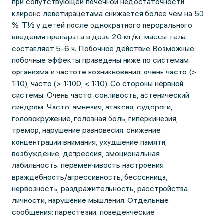
при сопутствующей почечной недостаточности
клиренс леветирацетама снижается более чем на 50
%. Т½ у детей после однократного перорального
введения препарата в дозе 20 мг/кг массы тела
составляет 5-6 ч. Побочное действие Возможные
побочные эффекты приведены ниже по системам
организма и частоте возникновения: очень часто (>
1:10), часто (> 1:100, < 1:10). Со стороны нервной
системы. Очень часто: сонливость, астенический
синдром. Часто: амнезия, атаксия, судороги,
головокружение, головная боль, гиперкинезия,
тремор, нарушение равновесия, снижение
концентрации внимания, ухудшение памяти,
возбуждение, депрессия, эмоциональная
лабильность, переменчивость настроения,
враждебность/агрессивность, бессонница,
нервозность, раздражительность, расстройства
личности, нарушение мышления. Отдельные
сообщения: парестезии, поведенческие