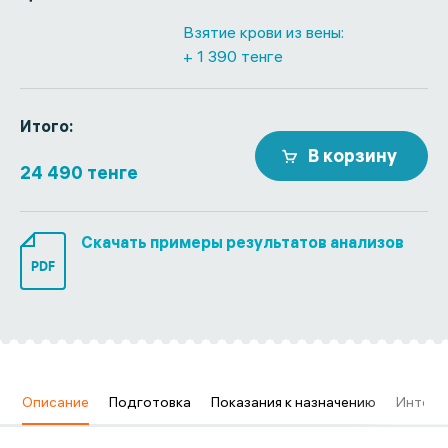
Взятие крови из вены:
+ 1 390 тенге
Итого:
В корзину
24 490 тенге
Скачать примеры результатов анализов
PDF
в
Описание
Подготовка
Показания к назначению
Интерп