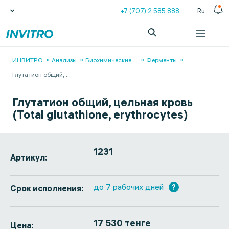
+7 (707) 2 585 888
Ru
ИНВИТРО
Анализы
Биохимические
...
Ферменты
Глутатион общий,
...
Глутатион общий, цельная кровь
(Total glutathione, erythrocytes)
1231
Артикул:
до 7 рабочих дней
?
Срок исполнения:
17 530 тенге
Цена: