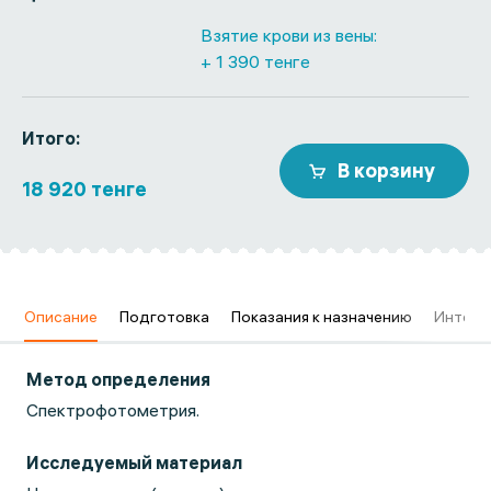
Взятие крови из вены:
+ 1 390 тенге
Итого:
В корзину
18 920 тенге
в
Описание
Подготовка
Показания к назначению
Интерп
Метод определения
Спектрофотометрия.
Исследуемый материал