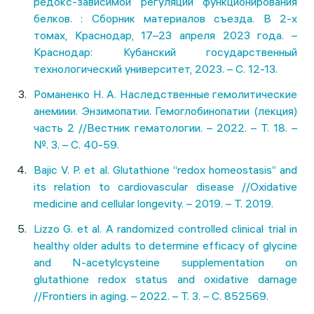
редокс-зависимой регуляции функционирования
белков. : Сборник материалов съезда. В 2-х
томах, Краснодар, 17–23 апреля 2023 года. –
Краснодар: Кубанский государственный
технологический университет, 2023. – С. 12-13.
Романенко Н. А. Наследственные гемолитические
анемиии. Энзимопатии. Гемоглобинопатии (лекция)
часть 2 //Вестник гематологии. – 2022. – Т. 18. –
№. 3. – С. 40-59.
Bajic V. P. et al. Glutathione “redox homeostasis” and
its relation to cardiovascular disease //Oxidative
medicine and cellular longevity. – 2019. – Т. 2019.
Lizzo G. et al. A randomized controlled clinical trial in
healthy older adults to determine efficacy of glycine
and N-acetylcysteine supplementation on
glutathione redox status and oxidative damage
//Frontiers in aging. – 2022. – Т. 3. – С. 852569.