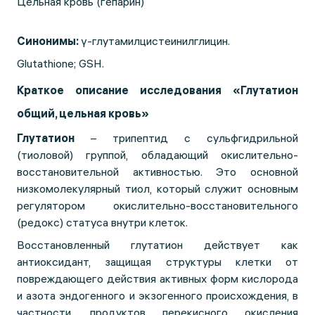
Цельная кровь (гепарин)
Синонимы:
γ-глутамилцистеинилглицин.
Glutathione; GSH.
Краткое описание исследования «Глутатион
общий, цельная кровь»
Глутатион
– трипептид с сульфгидрильной
(тиоловой) группой, обладающий окислительно-
восстановительной активностью. Это основной
низкомолекулярный тиол, который служит основным
регулятором окислительно-восстановительного
(редокс) статуса внутри клеток.
Восстановленный глутатион действует как
антиоксидант, защищая структуры клетки от
повреждающего действия активных форм кислорода
и азота эндогенного и экзогенного происхождения, в
частности, продуктов перекисного окисления