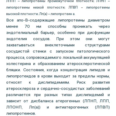
ЛППП – липопротеины промежуточной плотности; ЛПНП –
липопротеины низкой плотности; ЛПВП – липопротеины
высокой плотности; Лп(а) – липопротеин а.
Все апо-В-содержащие липопротеины диаметром
менее 70 нм способны проникать через
эндотелиальный барьер, особенно при дисфункции
эндотелия сосудов. При этом они могут
захватываться внеклеточными структурами
сосудистой стенки с запуском патологического
процесса, сопровождаемого локальной аккумуляцией
холестерина и образованием атеросклеротической
бляшки. Состояния, когда концентрация липидов и
липопротеидов в крови выходит за пределы нормы,
относят к дислипидемиям. Риск развития
атеросклероза и сердечно-сосудистых заболеваний
различается при разных типах дислипидемий и
зависит от дисбаланса атерогенных (ЛПНП, ЛПП,
ЛПОНП, Лп(а)) и антиатерогенных (ЛПВП)
липопротеинов.