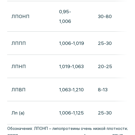
0,95-
ЛПОНП
30-80
5
1,006
ЛППП
1,006-1,019
25-30
2
ЛПНП
1,019-1,063
20-25
4
ЛПВП
1,063-1,210
8-13
7
Лп (а)
1,006-1,125
25-30
4
Обозначения: ЛПОНП – липопротеины очень низкой плотности;