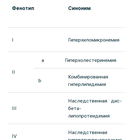
ур
Фенотип
Синоним
ли
пл
I
Гиперхиломикронемия
Хи
a
Гиперхолестеринемия
Л
II
Комбинированная
b
Л
гиперлипидемия
Наследственная дис-
III
бета-
Л
липопротеидемия
Наследственная
IV
Л
гипертриглицеридемия