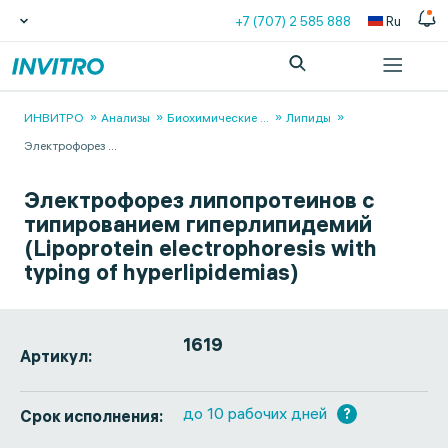
+7 (707) 2 585 888
Ru
ИНВИТРО
Анализы
Биохимические
...
Липиды
Электрофорез
...
Электрофорез липопротеинов с
типированием гиперлипидемий
(Lipoprotein electrophoresis with
typing of hyperlipidemias)
1619
Артикул:
до 10 рабочих дней
?
Срок исполнения: