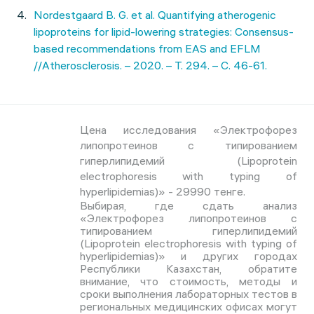
Nordestgaard B. G. et al. Quantifying atherogenic
lipoproteins for lipid-lowering strategies: Consensus-
based recommendations from EAS and EFLM
//Atherosclerosis. – 2020. – Т. 294. – С. 46-61.
Цена исследования «Электрофорез
липопротеинов с типированием
гиперлипидемий (Lipoprotein
electrophoresis with typing of
hyperlipidemias)» - 29990 тенге.
Выбирая, где сдать анализ
«Электрофорез липопротеинов с
типированием гиперлипидемий
(Lipoprotein electrophoresis with typing of
hyperlipidemias)» и других городах
Республики Казахстан, обратите
внимание, что стоимость, методы и
сроки выполнения лабораторных тестов в
региональных медицинских офисах могут