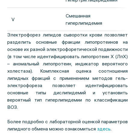
Смешанная
Хи
V
гиперлипидемия
Л
Электрофорез липидов сыворотки крови позволяет
разделить основные фракции липопротеинов на
основе их разной электрофоретической подвижности
(в том числе идентифицировать липопротеин Х (ЛпХ)
– аномальный липопротеин, индикатор вероятного
холестаза). Комплексная оценка соотношения
липидных фракций с применением методов гель-
электрофореза позволяет идентифицировать
основные типы дислипидемий и установить
вероятный тип гиперлипидемии по классификации
ВОЗ.
Более подробно с лабораторной оценкой параметров
липидного обмена можно ознакомиться
здесь
.