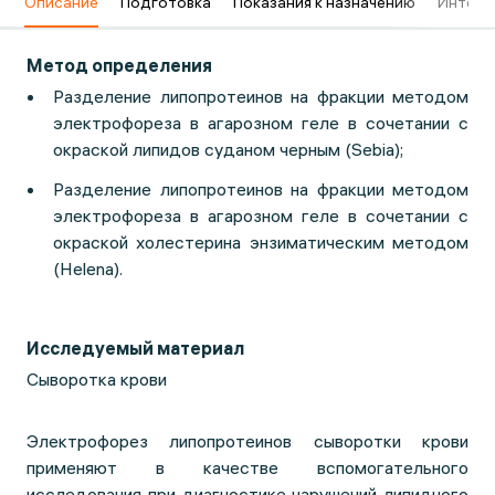
в
Описание
Подготовка
Показания к назначению
Интерп
Метод определения
Разделение липопротеинов на фракции методом
электрофореза в агарозном геле в сочетании с
окраской липидов суданом черным (Sebia);
Разделение липопротеинов на фракции методом
электрофореза в агарозном геле в сочетании с
окраской холестерина энзиматическим методом
(Helena).
Исследуемый материал
Сыворотка крови
Электрофорез липопротеинов сыворотки крови
применяют в качестве вспомогательного
исследования при диагностике нарушений липидного