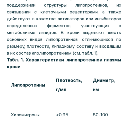
поддержании структуры липопротеинов, их
связывании с клеточными рецепторами, а также
действуют в качестве активаторов или ингибиторов
определенных ферментов, участвующих в
метаболизме липидов. В крови выделяют шесть
основных видов липопротеинов, отличающихся по
размеру, плотности, липидному составу и входящим
в их состав аполипопротеинам (см. табл. 1).
Табл. 1. Характеристики липопротеинов плазмы
крови
Плотность,
Диаметр,
Т
Липопротеины
г/мл
нм
%
Хиломикроны
<0,95
80-100
9