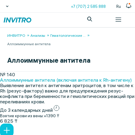
+7 (707) 2 585 888
Ru
ИНВИТРО
Анализы
Гематологические
...
Аллоиммунные антитела
Аллоиммунные антитела
№ 140
Аллоиммунные антитела (включая антитела к Rh-антигену)
Выявление антител к антигенам эритроцитов, в том числе к
Rh (резус-фактору) важно для предупреждения резус-
конфликта при беременности и гемолитических реакций при
переливаниях крови.
До 3 календарных дней
Взятие крови из вены:
+1390 ₸
6 825 ₸