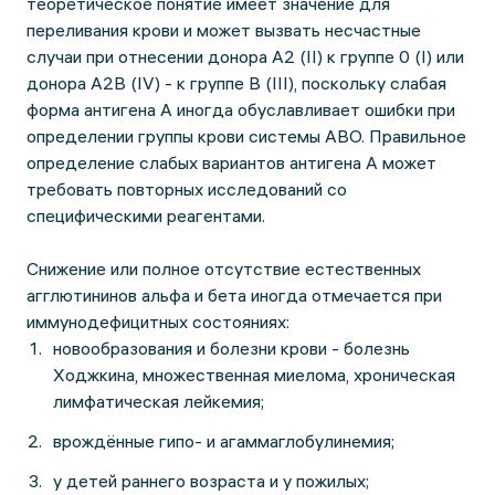
теоретическое понятие имеет значение для
переливания крови и может вызвать несчастные
случаи при отнесении донора А2 (II) к группе 0 (I) или
донора А2В (IV) - к группе В (III), поскольку слабая
форма антигена А иногда обуславливает ошибки при
определении группы крови системы АВO. Правильное
определение слабых вариантов антигена А может
требовать повторных исследований со
специфическими реагентами.
Снижение или полное отсутствие естественных
агглютининов альфа и бета иногда отмечается при
иммунодефицитных состояниях:
новообразования и болезни крови - болезнь
Ходжкина, множественная миелома, хроническая
лимфатическая лейкемия;
врождённые гипо- и агаммаглобулинемия;
у детей раннего возраста и у пожилых;