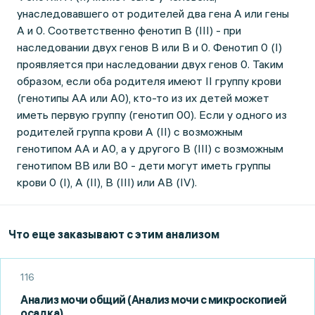
унаследовавшего от родителей два гена А или гены
А и 0. Соответственно фенотип В (III) - при
наследовании двух генов В или В и 0. Фенотип 0 (I)
проявляется при наследовании двух генов 0. Таким
образом, если оба родителя имеют II группу крови
(генотипы AА или А0), кто-то из их детей может
иметь первую группу (генотип 00). Если у одного из
родителей группа крови A (II) с возможным
генотипом АА и А0, а у другого B (III) с возможным
генотипом BB или В0 - дети могут иметь группы
крови 0 (I), А (II), B (III) или АВ (IV).
Что еще заказывают с этим анализом
116
Анализ мочи общий (Анализ мочи с микроскопией
осадка)