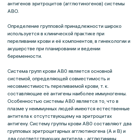
антигенов эритроцитов (агглютиногенов) системы
АВО.
Определение групповой принадлежности широко
используется в клинической практике при
переливании крови и её компонентов, в гинекологии и
акушерстве при планировании и ведении
беременности.
Система групп крови AB0 является основной
системой, определяющей совместимость и
несовместимость переливаемой крови, т. к.
составляющие её антигены наиболее иммуногенны.
Особенностью системы АВ0 является то, что в
плазме у неиммунных людей имеются естественные
антитела к отсутствующему на эритроцитах
антигену. Систему группы крови АВ0 составляют два
групповых эритроцитарных агглютиногена (А и В) и
два соответствующих антитела - агглютинины