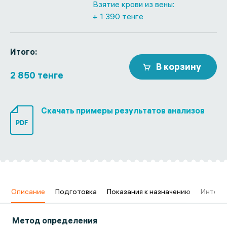
Взятие крови из вены:
+ 1 390 тенге
Итого:
В корзину
2 850 тенге
Скачать примеры результатов анализов
PDF
в
Описание
Подготовка
Показания к назначению
Интерп
Метод определения