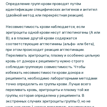
Определение групп крови проводят путём
идентификации специфических антигенов и антител
(двойной метод или перекрёстная реакция).
Несовместимость крови наблюдается, если
эритроциты одной крови несут агглютиногены (А или
В), а в плазме другой крови содержатся
соответствующие агглютинины (альфа- или бета),
при этом происходит реакция агглютинации.
Переливать эритроциты, плазму и особенно цельную
кровь от донора к реципиенту нужно строго
соблюдая групповую совместимость. Чтобы
избежать несовместимости крови донора и
реципиента, необходимо лабораторными методами
точно определить их группы крови. Лучше всего
переливать кровь, эритроциты и плазму той же
группы, которая определена у реципиента. В
экстренных случаях эритроциты группы 0, но не
цельную кровь!, можно переливать реципиентам с