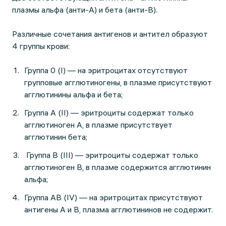
плазмы альфа (анти-А) и бета (анти-В).
Различные сочетания антигенов и антител образуют
4 группы крови:
Группа 0 (I) — на эритроцитах отсутствуют
групповые агглютиногены, в плазме присутствуют
агглютинины альфа и бета;
Группа А (II) — эритроциты содержат только
агглютиноген А, в плазме присутствует
агглютинин бета;
Группа В (III) — эритроциты содержат только
агглютиноген В, в плазме содержится агглютинин
альфа;
Группа АВ (IV) — на эритроцитах присутствуют
антигены А и В, плазма агглютининов не содержит.