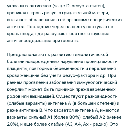
указанных антигенов (чаще D-резус-антиген),
проникая в кровь резус-отрицательной матери,
вызывает образование в её организме специфических
антител. Последние через плаценту поступают в
кровь плода, где разрушают соответствующие
антигенсодержащие эритроциты.
Предрасполагают к развитию гемолитической
болезни новорожденных нарушение проницаемости
плаценты, повторные беременности и переливания
крови женщине без учёта резус-фактора и др. При
раннем проявлении заболевания иммунологический
конфликт может быть причиной преждевременных
родов или выкидышей. Существуют разновидности
(слабые варианты) антигена А (в большей степени) и
реже антигена В. Что касается антигена А, имеются
варианты: сильный А1 (более 80%), слабый А2 (менее
20%), и еще более слабые (А3, А4, Ах - редко). Это