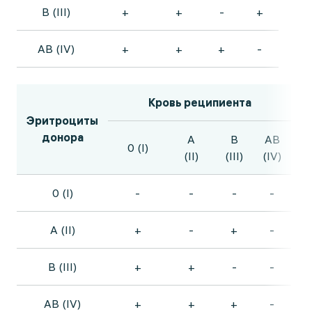
B (III)
+
+
-
+
AB (IV)
+
+
+
-
Кровь реципиента
Эритроциты
донора
A
B
AB
0 (I)
(II)
(III)
(IV)
0 (I)
-
-
-
-
A (II)
+
-
+
-
B (III)
+
+
-
-
AB (IV)
+
+
+
-