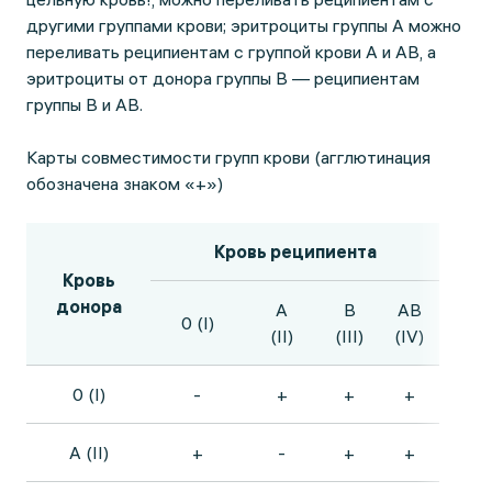
другими группами крови; эритроциты группы А можно
переливать реципиентам с группой крови А и АВ, а
эритроциты от донора группы В — реципиентам
группы В и АВ.
Карты совместимости групп крови (агглютинация
обозначена знаком «+»)
Кровь реципиента
Кровь
донора
A
B
AB
0 (I)
(II)
(III)
(IV)
0 (I)
-
+
+
+
A (II)
+
-
+
+