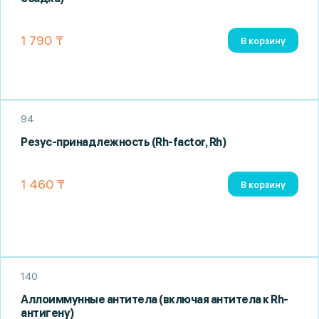
1 790 ₸
В корзину
94
Резус-принадлежность (Rh-factor, Rh)
1 460 ₸
В корзину
140
Аллоиммунные антитела (включая антитела к Rh-
антигену)