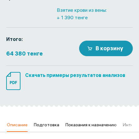
Взятие крови из вены:
+ 1 390 тенге
Итого:
В корзину
64 380 тенге
Скачать примеры результатов анализов
PDF
в
Описание
Подготовка
Показания к назначению
Интерп