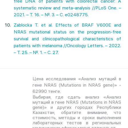
free DNA of patients with colorectal cancer: A
systematic review and meta-analysis //PLoS One. –
2021. – Т. 16. – №. 3. – С. e0248775.
Zablocka T. et al. Effects of BRAF V600E and
NRAS mutational status on the progression-free
survival and clinicopathological characteristics of
patients with melanoma //Oncology Letters. – 2022.
– Т. 25. – №. 1. – С. 27.
Цена исследования «Анализ мутаций в
гене NRAS (Mutations in NRAS gene)» -
62990 тенге.
Выбирая, где сдать анализ «Анализ
мутаций в гене NRAS (Mutations in NRAS
gene)» и других городах Республики
Казахстан, обратите внимание, что
стоимость, методы и сроки выполнения
лабораторных тестов в региональных
медицинских офисах могут отличаться.