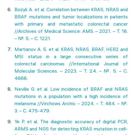
Bożyk A. et al. Correlation between KRAS, NRAS and
BRAF mutations and tumor localizations in patients
with primary and metastatic colorectal cancer
//Archives of Medical Science: AMS. – 2021. – Т. 18.
– №. 5. – С. 1221.
Martianov A. S. et al. KRAS, NRAS, BRAF, HER2 and
MSI status in a large consecutive series of
colorectal carcinomas //International Journal of
Molecular Sciences. – 2023. – Т. 24. – №. 5. – С.
4868.
Neville G. et al. Low incidence of BRAF and NRAS
mutations in a population with a high incidence of
melanoma //Virchows Archiv. – 2024. – Т. 484. – №.
3. – С. 475-479.
Ye P. et al. The diagnostic accuracy of digital PCR,
ARMS and NGS for detecting KRAS mutation in cell-