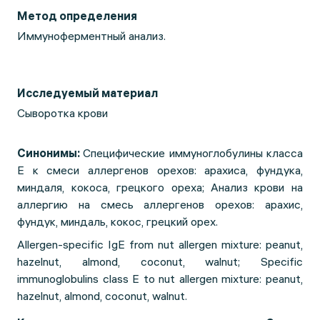
Метод определения
Иммуноферментный анализ.
Исследуемый материал
Сыворотка крови
Синонимы:
Специфические иммуноглобулины класса
Е к смеси аллергенов орехов: арахиса, фундука,
миндаля, кокоса, грецкого ореха;
Анализ крови на
аллергию на cмесь аллергенов орехов: арахис,
фундук, миндаль, кокос, грецкий орех.
Allergen-specific IgE from nut allergen mixture: peanut,
hazelnut, almond, coconut, walnut; Specific
immunoglobulins class E to nut allergen mixture: peanut,
hazelnut, almond, coconut, walnut.