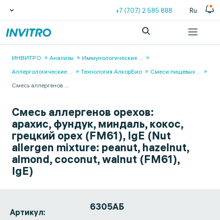
+7 (707) 2 585 888
Ru
ИНВИТРО
Анализы
Иммунологические
...
Аллергологические
...
Технология АлкорБио
Смеси пищевых
...
Смесь аллергенов
...
Смесь аллергенов орехов:
арахис, фундук, миндаль, кокос,
грецкий орех (FM61), IgE (Nut
allergen mixture: peanut, hazelnut,
almond, coconut, walnut (FM61),
IgE)
6305АБ
Артикул: