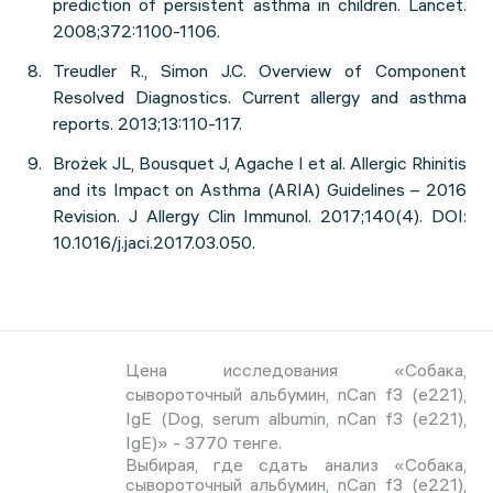
prediction of persistent asthma in children. Lancet.
2008;372:1100-1106.
Treudler R., Simon J.C. Overview of Component
Resolved Diagnostics. Current allergy and asthma
reports. 2013;13:110-117.
Brożek JL, Bousquet J, Agache I et al. Allergic Rhinitis
and its Impact on Asthma (ARIA) Guidelines – 2016
Revision. J Allergy Clin Immunol. 2017;140(4). DOI:
10.1016/j.jaci.2017.03.050.
Цена исследования «Собака,
сывороточный альбумин, nCan f3 (e221),
IgE (Dog, serum albumin, nCan f3 (e221),
IgE)» - 3770 тенге.
Выбирая, где сдать анализ «Собака,
сывороточный альбумин, nCan f3 (e221),