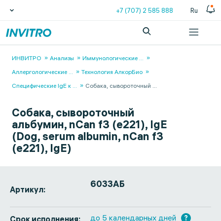
+7 (707) 2 585 888
Ru
ИНВИТРО
Анализы
Иммунологические
...
Аллергологические
...
Технология АлкорБио
Специфические IgE к
...
Собака, сывороточный
...
Собака, сывороточный
альбумин, nCan f3 (e221), IgE
(Dog, serum albumin, nCan f3
(e221), IgE)
6033АБ
Артикул:
до 5 календарных дней
?
Срок исполнения: