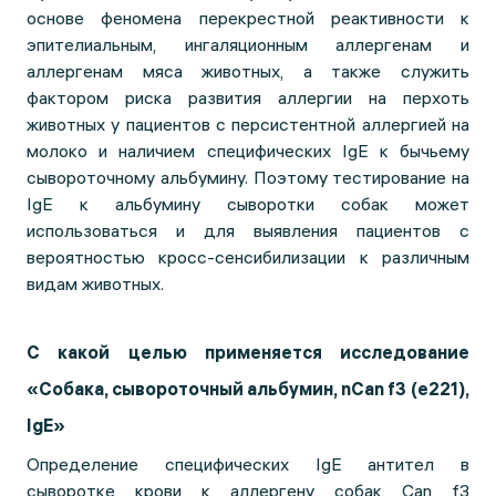
основе феномена перекрестной реактивности к
эпителиальным, ингаляционным аллергенам и
аллергенам мяса животных, а также служить
фактором риска развития аллергии на перхоть
животных у пациентов с персистентной аллергией на
молоко и наличием специфических IgE к бычьему
сывороточному альбумину. Поэтому тестирование на
IgE к альбумину сыворотки собак может
использоваться и для выявления пациентов с
вероятностью кросс-сенсибилизации к различным
видам животных.
С какой целью применяется исследование
«Собака, сывороточный альбумин, nCan f3 (e221),
IgE»
Определение специфических IgE антител в
сыворотке крови к аллергену собак Can f3