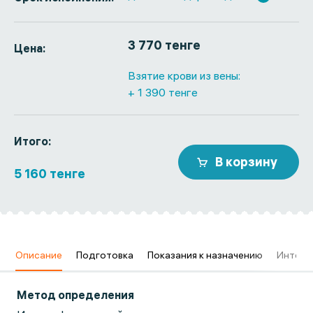
3 770 тенге
Цена:
Взятие крови из вены:
+ 1 390 тенге
Итого:
В корзину
5 160 тенге
в
Описание
Подготовка
Показания к назначению
Интерп
Метод определения