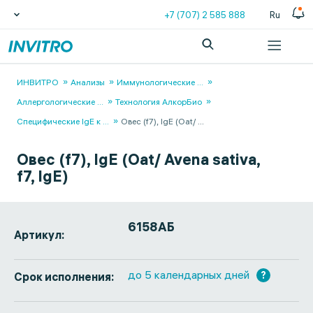
+7 (707) 2 585 888
Ru
ИНВИТРО
Анализы
Иммунологические
...
Аллергологические
...
Технология АлкорБио
Специфические IgЕ к
...
Овес (f7), IgE (Oat/
...
Овес (f7), IgE (Oat/ Avena sativa,
f7, IgE)
6158АБ
Артикул:
до 5 календарных дней
?
Срок исполнения: