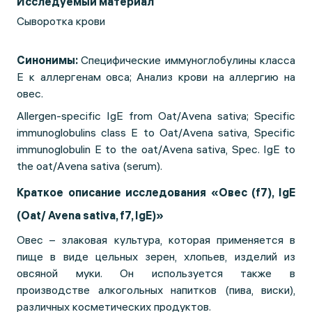
Исследуемый материал
Сыворотка крови
Синонимы:
Специфические иммуноглобулины класса
Е к аллергенам овса;
Анализ крови на аллергию на
овес.
Allergen-specific IgE from Oat/Avena sativa; Specific
immunoglobulins class E to Oat/Avena sativa, Specific
immunoglobulin E to the oat/Avena sativa, Spec. IgE to
the oat/Avena sativa (serum).
Краткое описание исследования «Овес (f7), IgE
(Oat/ Avena sativa, f7, IgE)»
Овес – злаковая культура, которая применяется в
пище в виде цельных зерен, хлопьев, изделий из
овсяной муки. Он используется также в
производстве алкогольных напитков (пива, виски),
различных косметических продуктов.