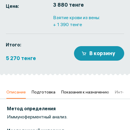
3 880 тенге
Цена:
Взятие крови из вены:
+ 1 390 тенге
Итого:
В корзину
5 270 тенге
в
Описание
Подготовка
Показания к назначению
Интерп
Метод определения
Иммуноферментный анализ.