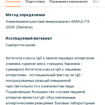
в
Описание
Подготовка
Показания к назначению
Интерп
Метод определения
Хемилюминесцентный иммуноанализ IMMULITE
2000 (Siemens).
Исследуемый материал
Сыворотка крови
Антитела класса IgG к панели пищевых аллергенов
(свинина, куриное мясо, говядина, баранина -
суммарно) Антитела класса IgG к пищевым
аллергенам - потенциальный фактор не IgE-
опосредованных реакций повышенной
чувствительности к компонентам пищи.
Подавляющее большинство случаев пищевой
аллергии является IgE-обусловленными
аллергическими реакциями. Базовые лабораторные