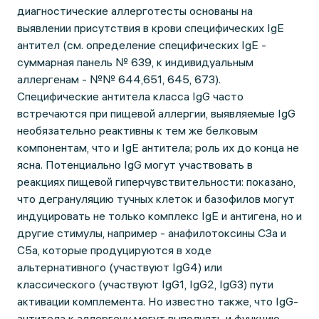
диагностические аллерготесты основаны на
выявлении присутствия в крови специфических IgE
антител (см. определение специфических IgE -
суммарная панель № 639, к индивидуальным
аллергенам - №№ 644,651, 645, 673).
Специфические антитела класса IgG часто
встречаются при пищевой аллергии, выявляемые IgG
необязательно реактивны к тем же белковым
компонентам, что и IgE антитела; роль их до конца не
ясна. Потенциально IgG могут участвовать в
реакциях пищевой гиперчувствительности: показано,
что дегрануляцию тучных клеток и базофилов могут
индуцировать не только комплекс IgE и антигена, но и
другие стимулы, например - анафилотоксины СЗа и
С5а, которые продуцируются в ходе
альтернативного (участвуют IgG4) или
классического (участвуют IgG1, IgG2, IgG3) пути
активации комплемента. Но известно также, что IgG-
антитела к аллергену могут выполнять и функцию