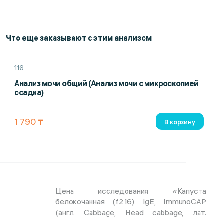
Что еще заказывают с этим анализом
116
Анализ мочи общий (Анализ мочи с микроскопией
осадка)
1 790 ₸
В корзину
Цена исследования «Капуста
белокочанная (f216) IgE, ImmunoCAP
(англ. Cabbage, Head cabbage, лат.