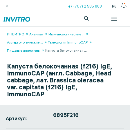
+7 (707) 2 585 888
Ru
ИНВИТРО
Анализы
Иммунологические
...
Аллергологические
...
Технология ImmunoCAP
Пищевые аллергены
Капуста белокочанная
...
Капуста белокочанная (f216) IgE,
ImmunoCAP (англ. Cabbage, Head
cabbage, лат. Brassica oleracea
var. capitata (f216) IgE,
ImmunoCAP
6895F216
Артикул: