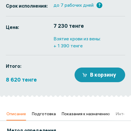
до 7 рабочих дней
?
Срок исполнения:
7 230 тенге
Цена:
Взятие крови из вены:
+ 1 390 тенге
Итого:
В корзину
8 620 тенге
в
Описание
Подготовка
Показания к назначению
Интерп
Метод определения