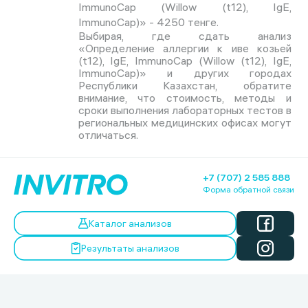
ImmunoCap (Willow (t12), IgE,
ImmunoCap)» - 4250 тенге.
Выбирая, где сдать анализ
«Определение аллергии к иве козьей
(t12), IgE, ImmunoCap (Willow (t12), IgE,
ImmunoCap)» и других городах
Республики Казахстан, обратите
внимание, что стоимость, методы и
сроки выполнения лабораторных тестов в
региональных медицинских офисах могут
отличаться.
+7 (707) 2 585 888
Форма обратной связи
Каталог анализов
Результаты анализов