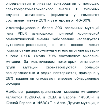
определяется в лизатах эритроцитов с помощью
спектрофотометрического анализ. В типичных
случаях активность фермента у гомозигот
составляет менее 25% и у гетерозигот 40-60%.
Идентифицировано более 300 различных мутаций
гена PKLR, являющихся причиной хронической
гемолитической анемии. Заболевание наследуется
аутосомно-рецессивно, в его основе лежат
гомозиготные или компаунд-гетерозиготные мутации
в гене PKLR. Около 70% составляют миссенс-
мутации. За исключением некоторых этнических
групп мутации характеризуются большой
разнородностью и редко повторяются, примерно у
25% пациентов описывают впервые обнаруженные
мутации.
Наиболее распространенными миссенс-мутациями
являются 1529G>A в США и Европе, 1456C>T в
Южной Европе и 1468C>T в Азии. Другие мутации, в