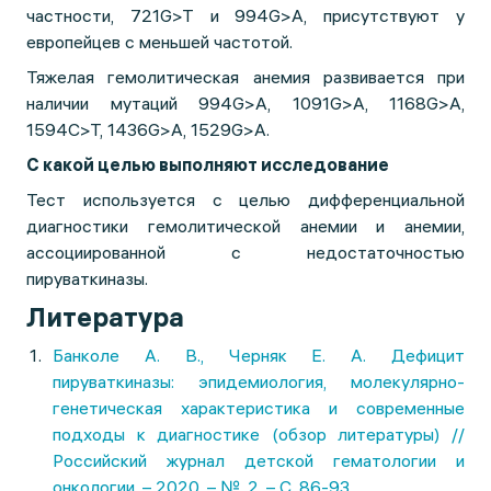
частности, 721G>T и 994G>A, присутствуют у
европейцев с меньшей частотой.
Тяжелая гемолитическая анемия развивается при
наличии мутаций 994G>A, 1091G>A, 1168G>A,
1594C>T, 1436G>A, 1529G>A.
С какой целью выполняют исследование
Тест используется с целью дифференциальной
диагностики гемолитической анемии и анемии,
ассоциированной с недостаточностью
пируваткиназы.
Литература
Банколе А. В., Черняк Е. А. Дефицит
пируваткиназы: эпидемиология, молекулярно-
генетическая характеристика и современные
подходы к диагностике (обзор литературы) //
Российский журнал детской гематологии и
онкологии. – 2020. – №. 2. – С. 86-93.