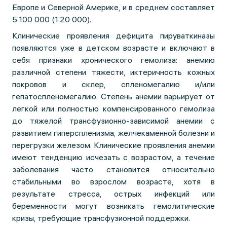
Европе и Северной Америке, и в среднем составляет
5:100 000 (1:20 000).
Клинические проявления дефицита пируваткиназы
появляются уже в детском возрасте и включают в
себя признаки хронического гемолиза: анемию
различной степени тяжести, иктеричность кожных
покровов и склер, спленомегалию и/или
гепатоспленомегалию. Степень анемии варьирует от
легкой или полностью компенсированного гемолиза
до тяжелой трансфузионно-зависимой анемии с
развитием гиперспленизма, желчекаменной болезни и
перегрузки железом. Клинические проявления анемии
имеют тенденцию исчезать с возрастом, а течение
заболевания часто становится относительно
стабильными во взрослом возрасте, хотя в
результате стресса, острых инфекций или
беременности могут возникать гемолитические
кризы, требующие трансфузионной поддержки.