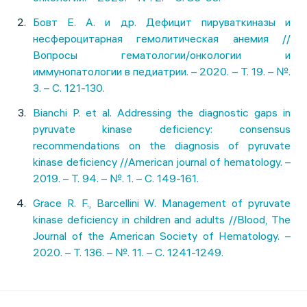
Бовт Е. А. и др. Дефицит пируваткиназы и
несфероцитарная гемолитическая анемия //
Вопросы гематологии/онкологии и
иммунопатологии в педиатрии. – 2020. – Т. 19. – №.
3. – С. 121-130.
Bianchi P. et al. Addressing the diagnostic gaps in
pyruvate kinase deficiency: consensus
recommendations on the diagnosis of pyruvate
kinase deficiency //American journal of hematology. –
2019. – Т. 94. – №. 1. – С. 149-161.
Grace R. F., Barcellini W. Management of pyruvate
kinase deficiency in children and adults //Blood, The
Journal of the American Society of Hematology. –
2020. – Т. 136. – №. 11. – С. 1241-1249.