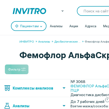
Пациентам
Анализы
Акции
Адреса
Мед
ИНВИТРО
Анализы
Дисбиотические
...
Фемофлор Альф
Фемофлор АльфаСк
Фильтр
№ 3068
ФЕМОФЛОР АльфаСкри
Комплексы анализов
ПЦР
Диагностика дисбиот
До 7 рабочих дней
Анализы
Взятие мазка/соскоба: