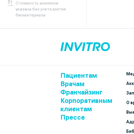
Cтоимость анализов
указана без учета взятия
биоматериала
Пациентам
Мед
Врачам
Ак
Франчайзинг
Зап
Корпоративным
О в
клиентам
Вые
Прессе
Адр
Биб