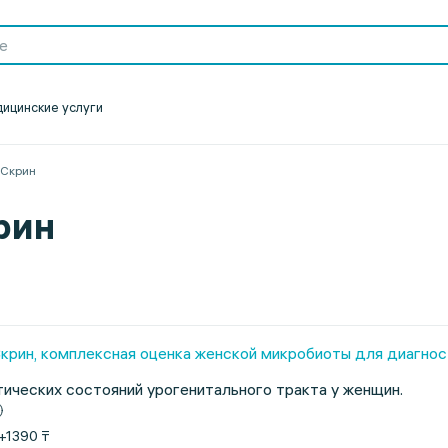
ицинские услуги
аСкрин
рин
н, комплексная оценка женской микробиоты для диагности
ических состояний урогенитального тракта у женщин.
+1390 ₸