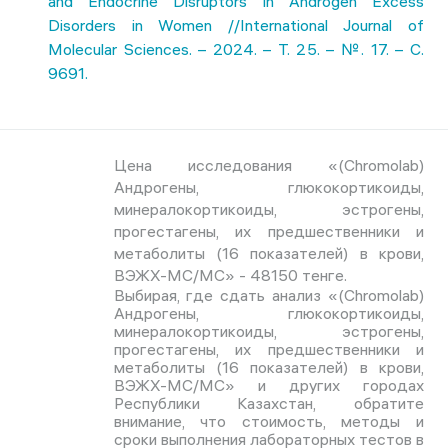
and Endocrine Disruptors in Androgen Excess
Disorders in Women //International Journal of
Molecular Sciences. – 2024. – Т. 25. – №. 17. – С.
9691.
Цена исследования «(Chromolab)
Андрогены, глюкокортикоиды,
минералокортикоиды, эстрогены,
прогестагены, их предшественники и
метаболиты (16 показателей) в крови,
ВЭЖХ-МС/МС» - 48150 тенге.
Выбирая, где сдать анализ «(Chromolab)
Андрогены, глюкокортикоиды,
минералокортикоиды, эстрогены,
прогестагены, их предшественники и
метаболиты (16 показателей) в крови,
ВЭЖХ-МС/МС» и других городах
Республики Казахстан, обратите
внимание, что стоимость, методы и
сроки выполнения лабораторных тестов в