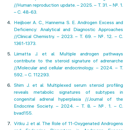
//Human reproduction update. – 2025. – Т. 31. – №. 1.
– С. 48-63.
Heijboer A. C., Hannema S. E. Androgen Excess and
Deficiency: Analytical and Diagnostic Approaches
//Clinical Chemistry. – 2023. – Т. 69. – №. 12. – С.
1361-1373.
Liimatta J. et al. Multiple androgen pathways
contribute to the steroid signature of adrenarche
//Molecular and cellular endocrinology. – 2024. – Т.
592. – С. 112293.
Shim J. et al. Multiplexed serum steroid profiling
reveals metabolic signatures of subtypes in
congenital adrenal hyperplasia //Journal of the
Endocrine Society. – 2024. – Т. 8. – №. 1. – С.
bvad155.
Vitku J. et al. The Role of 11-Oxygenated Androgens