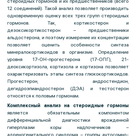
стероидных гормонов и их предшественников (всего
12 соединений). Такой анализ позволяет производить
одновременную оценку всех трех групп стероидных
гормонов. Так, кортикостерон и
дезоксикортикостерон – предшественники
альдостерона, и поэтому измерение их концентрации
позволяет оценить особенности синтеза
минералокортикоидов в организме. Определение
уровня 17-ОН-прогестерона (17-ОПГ), 21-
деоксикортизола, кортизола и кортизона позволяет
охарактеризовать этапы синтеза глюкокортикоидов.
Прогестерон, андростендион,
дегидроэпиандростерон (ДЭА) и тестостерон
относятся к половым гормонам.
Комплексный анализ на стероидные гормоны
является обязательным компонентом
дифференциальной диагностики врожденной
гиперплазии коры надпочечников –
адреногенитального синдрома – группы аутосомно-