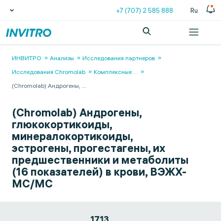
+7 (707) 2 585 888
Ru
ИНВИТРО
Анализы
Исследования партнеров
Исследования Chromolab
Комплексные
...
(Chromolab) Андрогены,
...
(Chromolab) Андрогены,
глюкокортикоиды,
минералокортикоиды,
эстрогены, прогестагены, их
предшественники и метаболиты
(16 показателей) в крови, ВЭЖХ-
МС/МС
1713