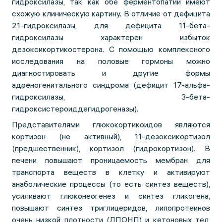
гидроксилазы, так как обе ферментопатии имеют
схожую клиническую картину. В отличие от дефицита
21-гидроксилазы, для дефицита 11-бета-
гидроксилазы характерен избыток
дезоксикортикостерона. С помощью комплексного
исследования на половые гормоны можно
диагностировать и другие формы
адреногенитального синдрома (дефицит 17-альфа-
гидроксилазы, 3-бета-
гидроксистероиддегидрогеназы).
Представителями глюкокортикоидов являются
кортизон (не активный), 11-дезоксикортизол
(предшественник), кортизол (гидрокортизон). В
печени повышают проницаемость мембран для
транспорта веществ в клетку и активируют
анаболические процессы (то есть синтез веществ),
усиливают глюконеогенез и синтез гликогена,
повышают синтез триглицеридов, липопротеинов
очень низкой плотности (ЛПОНП) и кетоновых тел,