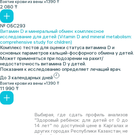
Взятие крови из вены:
+1390 ₸
2 080 ₸
№ ОБС293
Витамин D и минеральный обмен: комплексное
исследование для детей (Vitamin D and mineral metabolism:
comprehensive study for children)
Комплекс тестов для оценки статуса витамина D и
основных параметров кальций-фосфорного обмена у детей.
Может применяться при подозрении на рахит/
недостаточность витамина D у детей.
Показания к исследованию определяет лечащий врач.
До 3 календарных дней
Взятие крови из вены:
+1390 ₸
11 990 ₸
Выбирая, где сдать профиль анализов
"Здоровый ребёнок: для детей от 0 до
14 лет" по доступной цене в Каргалах и
других городах Республики Казахстан, не