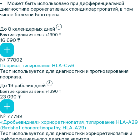
• Может быть использовано при дифференциальной
диагностике серонегативных спондилоартропатий, в том
числе болезни Бехтерева.
До 8 календарных дней
Взятие крови из вены:
+1390 ₸
16 690 ₸
№ 77802
Псориаз, типирование HLA-Cw6
Тест используется для диагностики и прогнозирования
псориаза.
До 19 рабочих дней
Взятие крови из вены:
+1390 ₸
23 090 ₸
№ 77798
«Дробьевидная» хориоретинопатия, типирование HLA-A29
(Birdshot chorioretinopathy, HLA-A29)
Тест используется для диагностики хориоретинопатии и
дифференциального диагноза увеитов