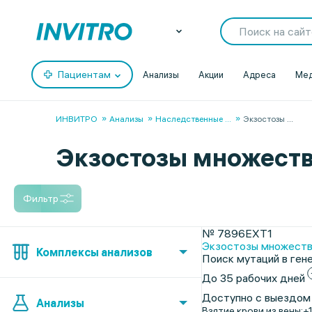
Пациентам
Анализы
Акции
Адреса
Мед
ИНВИТРО
Анализы
Наследственные
...
Экзостозы
...
Экзостозы множеств
Фильтр
№ 7896EXT1
Экзостозы множеств
Комплексы анализов
Поиск мутаций в гене
До 35 рабочих дней
Доступно с выездом
Анализы
Взятие крови из вены:
+