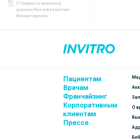
Cтоимость анализов
указана без учета взятия
биоматериала
Пациентам
Мед
Врачам
Ак
Франчайзинг
Зап
Корпоративным
О в
клиентам
Вые
Прессе
Адр
Биб