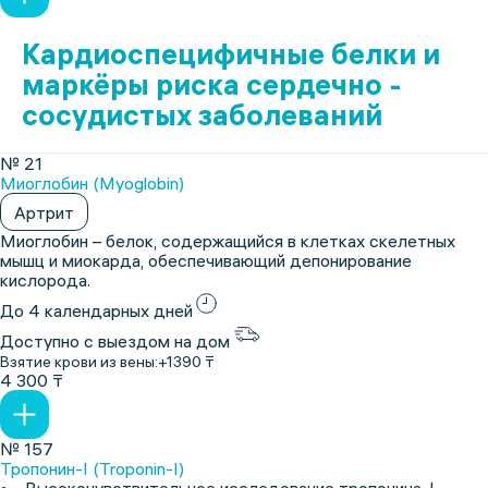
Кардиоспецифичные белки и
маркёры риска сердечно -
сосудистых заболеваний
№ 21
Миоглобин (Myoglobin)
Артрит
Миоглобин – белок, содержащийся в клетках скелетных
мышц и миокарда, обеспечивающий депонирование
кислорода.
До 4 календарных дней
Доступно с выездом на дом
Взятие крови из вены:
+1390 ₸
4 300 ₸
№ 157
Тропонин-I (Troponin-I)