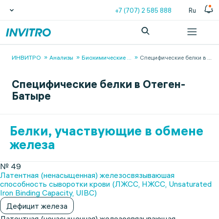
+7 (707) 2 585 888
Ru
ИНВИТРО
Анализы
Биохимические
...
Специфические белки в
...
Специфические белки в Отеген-
Батыре
Белки, участвующие в обмене
железа
№ 49
Латентная (ненасыщенная) железосвязываюшая
способность сыворотки крови (ЛЖСС, НЖСС, Unsaturated
Iron Binding Capacity, UIBC)
Дефицит железа
Латентная (ненасыщенная) железосвязывающая