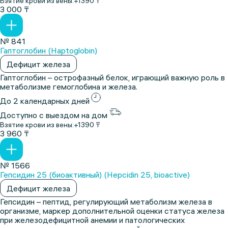
Взятие крови из вены:
+1390 ₸
3 000 ₸
№ 841
Гаптоглобин (Haptoglobin)
Дефицит железа
Гаптоглобин – острофазный белок, играющий важную роль в
метаболизме гемоглобина и железа.
До 2 календарных дней
Доступно с выездом на дом
Взятие крови из вены:
+1390 ₸
3 960 ₸
№ 1566
Гепсидин 25 (биоактивный) (Hepcidin 25, bioactive)
Дефицит железа
Гепсидин – пептид, регулирующий метаболизм железа в
организме, маркер дополнительной оценки статуса железа
при железодефицитной анемии и патологических