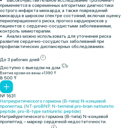
• Высокочувствительное исследование тропонина-I
применяется в современных алгоритмах диагностики
острого инфаркта миокарда, а также повреждений
миокарда в широком спектре состояний, включая оценку
периоперационного риска, прогноз кардиорисков у
пациентов с сердечно-сосудистыми заболеваниями,
контроль химиотерапии.
• Анализ можно использовать для уточнения риска
развития сердечно-сосудистых заболеваний при
профилактических диспансерных обследованиях.
До 3 рабочих дней
Доступно с выездом на дом
Взятие крови из вены:
+1390 ₸
8 500 ₸
№ 1631
Натриуретического гормона (В-типа) N-концевой
пропептид (NT-proBNP, N-terminal pro-brain natriuretic
peptide, pro-B-type natriuretic peptide)
Натрийуретического гормона (В-типа) N-концевой
пропептид – маркер сердечной недостаточности.