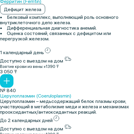
Ферритин (Ferritin)
Дефицит железа
• Белковый комплекс, выполняющий роль основного
внутриклеточного депо железа.
• Дифференциальная диагностика анемий.
• Оценка состояний, связанных с дефицитом или
перегрузкой железом.
1 календарный день
Доступно с выездом на дом
Взятие крови из вены:
+1390 ₸
3 050 ₸
№ 840
Церулоплазмин (Coeruloplasmin)
Церулоплазмин – медьсодержащий белок плазмы крови,
участвующий в метаболизме меди и железа и механизмах
прооксидантных/антиоксидантных реакций.
До 2 календарных дней
Доступно с выездом на дом