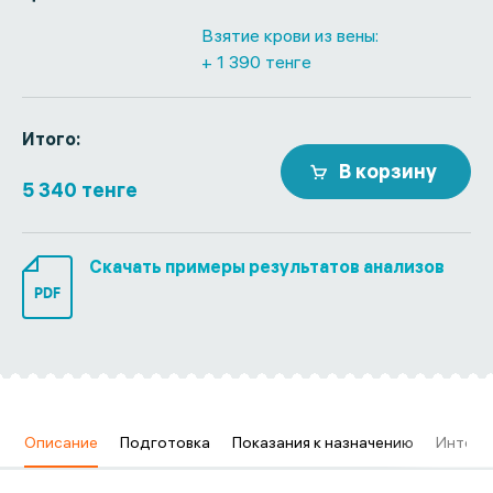
Взятие крови из вены:
+ 1 390 тенге
Итого:
В корзину
5 340 тенге
Скачать примеры результатов анализов
PDF
в
Описание
Подготовка
Показания к назначению
Интерп