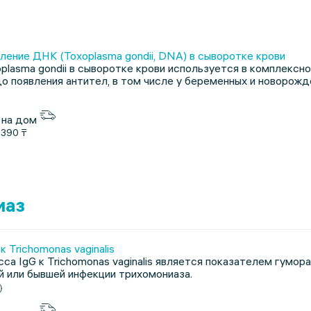
ление ДНК (Toxoplasma gondii, DNA) в сыворотке крови
lasma gondii в сыворотке крови используется в комплексн
о появления антител, в том числе у беременных и новорожд
 на дом
1390 ₸
иаз
 Trichomonas vaginalis
сса IgG к Trichomonas vaginalis является показателем гумо
й или бывшей инфекции трихомониаза.