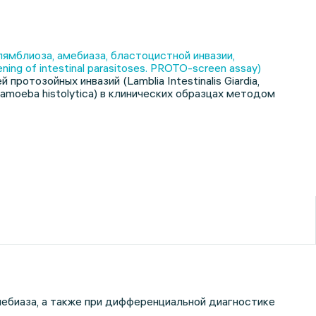
ямблиоза, амебиаза, бластоцистной инвазии,
g of intestinal parasitoses. PROTO-screen assay)
тозойных инвазий (Lamblia Intestinalis Giardia,
 Entamoeba histolytica) в клинических образцах методом
ебиаза, а также при дифференциальной диагностике