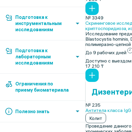
Подготовка к
№ 3349
Скрининговое исслед
инструментальным
криптоспоридиоза, из
исследованиям
Исследование предназ
Blastocystis hominis,
полимеразно-цепной 
Подготовка к
До 9 рабочих дней
лабораторным
Доступно с выездом
исследованиям
17 210 ₸
Ограничения по
приему биоматериала
Дизентер
№ 235
Антитела класса IgG к
Полезно знать
Колит
Проведение данного 
хронических заболева