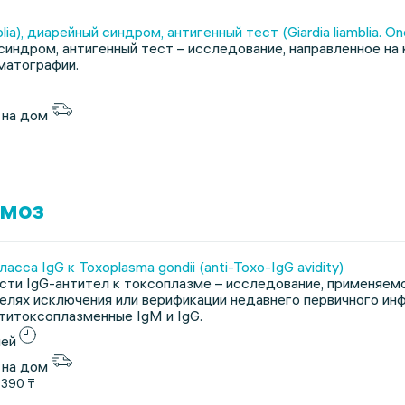
blia), диарейный синдром, антигенный тест (Giardia liamblia. 
индром, антигенный тест – исследование, направленное на к
атографии.
 на дом
змоз
сса IgG к Toxoplasma gondii (anti-Toxo-IgG avidity)
ти IgG-антител к токсоплазме – исследование, применяемо
 целях исключения или верификации недавнего первичного ин
титоксоплазменные IgM и IgG.
ней
 на дом
1390 ₸