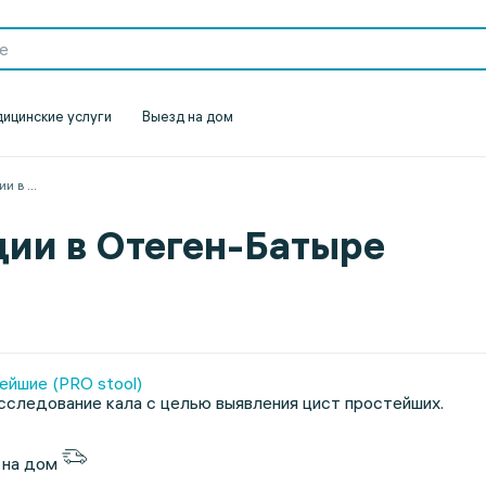
ицинские услуги
Выезд на дом
ии в
...
ии в Отеген-Батыре
ейшие (PRO stool)
следование кала с целью выявления цист простейших.
 на дом