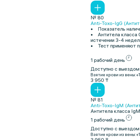
№ 80
Anti-Toxo-IgG (Антит
• Показатель наличи
• Антитела класса G
истечении 3-4 недел
• Тест применяют пр
1 рабочий день
Доступно с выездом
Взятие крови из вены:
+
3 950 ₸
№ 81
Anti-Toxo-IgM (Антит
Антитела класса IgM
1 рабочий день
Доступно с выездом
Взятие крови из вены:
+
3 950 ₸