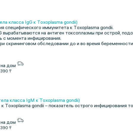
ела класса IgG к Тoxoplasma gondii)
я специфического иммунитета к Тoxoplasma gondii.
 вырабатываются на антиген токсоплазмы при острой, подо
ь с момента инфицирования.
и скрининговом обследовании до и во время беременности
 на дом
1390 ₸
ела класса IgM к Тoxoplasma gondii)
 к Тoxoplasma gondii – показатель острого инфицирования т
 на дом
1390 ₸