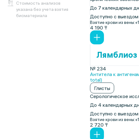
Cтоимость анализов
До 7 календарных д
указана без учета взятия
биоматериала
Доступно с выездом
Взятие крови из вены:
+
4 190 ₸
Лямблиоз
№ 234
Антитела к антигенам 
total)
Глисты
Серологическое иссл
До 4 календарных д
Доступно с выездом
Взятие крови из вены:
+
2 720 ₸