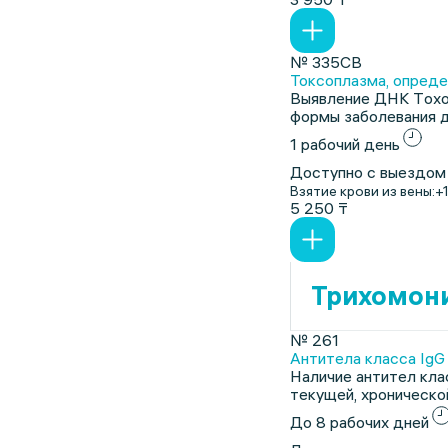
№ 335СВ
Токсоплазма, опреде
Выявление ДНК Тoxop
формы заболевания д
1 рабочий день
Доступно с выездом
Взятие крови из вены:
+
5 250 ₸
Трихомон
№ 261
Антитела класса IgG к
Наличие антител кла
текущей, хроническо
До 8 рабочих дней