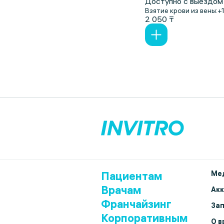
Доступно с выездом
Взятие крови из вены:
+
2 050 ₸
Пациентам
Мед
Врачам
Ак
Франчайзинг
Зап
Корпоративным
О в