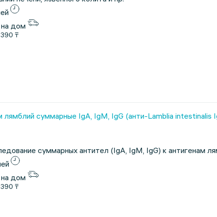
ней
 на дом
1390 ₸
лямблий суммарные IgA, IgM, IgG (анти-Lamblia intestinalis Ig
едование суммарных антител (IgA, IgM, IgG) к антигенам л
ней
 на дом
1390 ₸