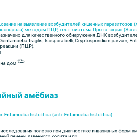
ование на выявление возбудителей кишечных паразитозов (л
оспороза) методом ПЦР, тест-система Прото-скрин (Screenin
начено для качественного обнаружения ДНК возбудителей про
 Dientamoeba fragilis, Isospora belli, Cryptosporidium parvum,
реакции (ПЦР).
 на дом
ийный амёбиаз
 Entamoeba histolitica (anti-Entamoeba histolitica)
исследования полезно при диагностике инвазивных форм ам
ний печени, язвенного колита и пр.