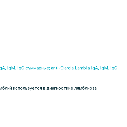
A, IgM, IgG суммарные; anti-Giardia Lamblia IgA, IgM, IgG
ямблий используется в диагностике лямблиоза.