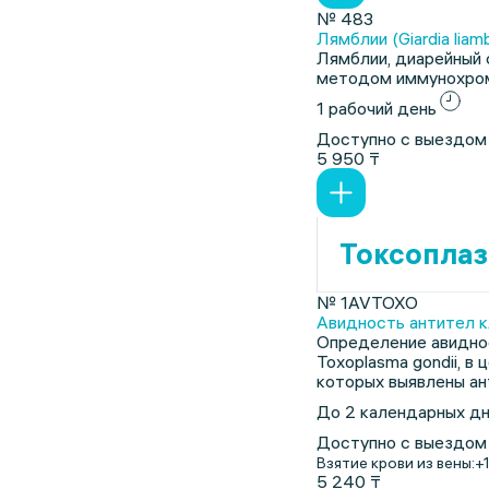
№ 483
Лямблии (Giardia liam
Лямблии, диарейный с
методом иммунохром
1 рабочий день
Доступно с выездом
5 950 ₸
Токсопла
№ 1AVTOXO
Авидность антител кла
Определение авиднос
Toxoplasma gondii, в
которых выявлены ан
До 2 календарных д
Доступно с выездом
Взятие крови из вены:
+
5 240 ₸