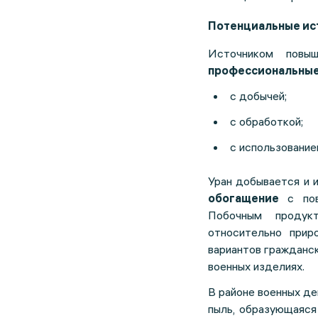
Потенциальные ист
Источником повы
профессиональные 
с добычей;
с обработкой;
с использование
Уран добывается и 
обогащение
с повы
Побочным проду
относительно прир
вариантов гражданск
военных изделиях.
В районе военных д
пыль, образующаяся