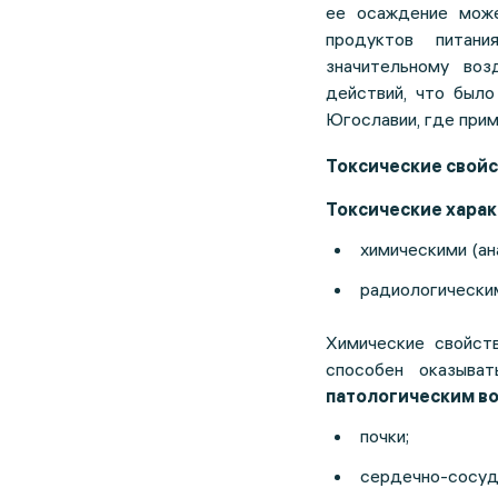
ее осаждение може
продуктов питан
значительному во
действий, что было
Югославии, где при
Токсические свойс
Токсические хара
химическими (ан
радиологически
Химические свойст
способен оказыва
патологическим в
почки;
сердечно-сосуд