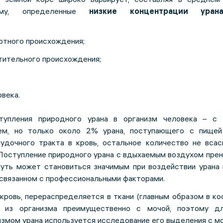
тому, определенные
низкие концентрации уран
отного происхождения;
тительного происхождения;
овека.
тупления природного урана в организм человека – с
ем, но только около 2% урана, поступающего с пищей
удочного тракта в кровь, остальное количество не всас
 Поступление природного урана с вдыхаемым воздухом пре
путь может становиться значимым при воздействии урана 
 связанном с профессиональными факторами.
 кровь, перераспределяется в ткани (главным образом в кос
я из организма преимущественно с мочой, поэтому д
змом урана используется исследование его выделения с мо