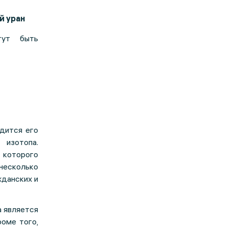
й уран
гут быть
одится его
 изотопа.
 которого
несколько
жданских и
а является
роме того,