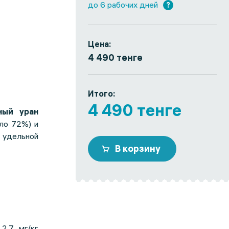
до 6 рабочих дней
?
Цена:
4 490 тенге
Итого:
4 490 тенге
ный уран
ло 72%) и
и удельной
В корзину
2,7 мг/кг