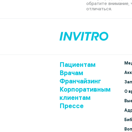
обратите внимание,
отличаться.
Пациентам
Мед
Врачам
Ак
Франчайзинг
Зап
Корпоративным
О в
клиентам
Вые
Прессе
Адр
Биб
Воп