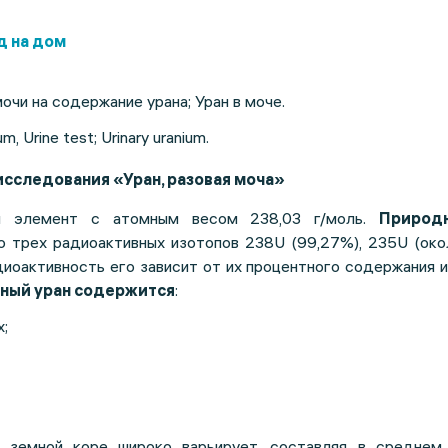
д на дом
очи на содержание урана; Уран в моче.
um, Urine test; Urinary uranium.
исследования «Уран, разовая моча»
 элемент с атомным весом 238,03 г/моль.
Природ
 трех радиоактивных изотопов 238U (99,27%), 235U (око
диоактивность его зависит от их процентного содержания 
ный уран содержится
:
х;
в земной коре широко варьирует, составляя в среднем 