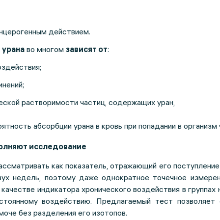
анцерогенным действием.
 урана
во многом
зависят от
:
оздействия;
нений;
еской растворимости частиц, содержащих уран,
ятность абсорбции урана в кровь при попадании в организм 
полняют исследование
ассматривать как показатель, отражающий его поступление
ух недель, поэтому даже однократное точечное измере
 качестве индикатора хронического воздействия в группах 
стоянному воздействию. Предлагаемый тест позволяет 
моче без разделения его изотопов.