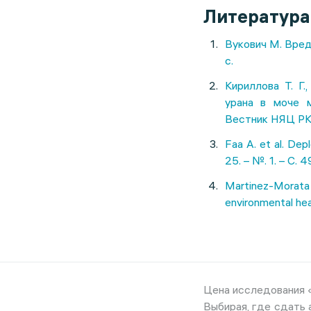
Литература
Вукович М. Вред
с.
Кириллова Т. Г
урана в моче м
Вестник НЯЦ РК. 
Faa A. et al. Dep
25. – №. 1. – С. 
Martinez-Morata 
environmental heal
Цена исследования «
Выбирая, где сдать 