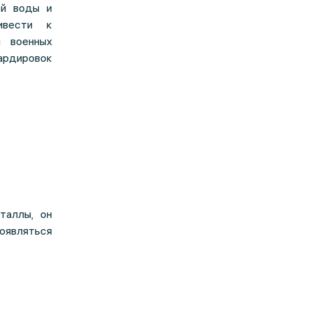
ой воды и
ивести к
я военных
ардировок
таллы, он
оявляться