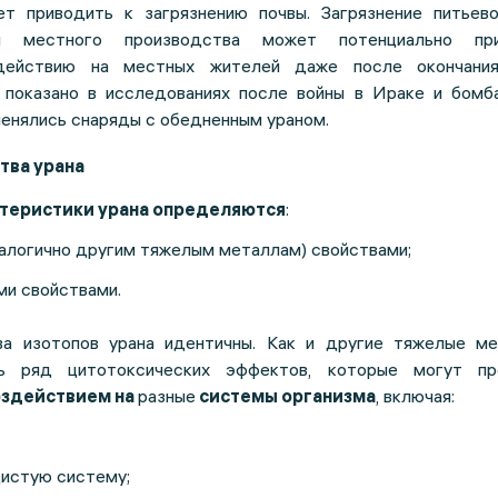
т приводить к загрязнению почвы. Загрязнение питьев
ия местного производства может потенциально пр
здействию на местных жителей даже после окончани
 показано в исследованиях после войны в Ираке и бомб
менялись снаряды с обедненным ураном.
тва урана
ктеристики урана определяются
:
алогично другим тяжелым металлам) свойствами;
ми свойствами.
ва изотопов урана идентичны. Как и другие тяжелые ме
ть ряд цитотоксических эффектов, которые могут пр
оздействием на
разные
системы организма
, включая:
истую систему;