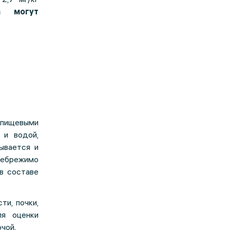
а могут
 пищевыми
 и водой,
ывается и
небрежимо
в составе
ти, почки,
ля оценки
чой.