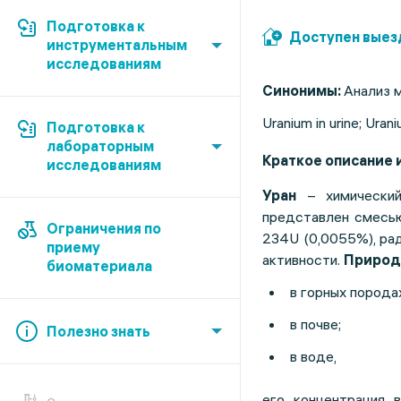
Подготовка к
Доступен выез
инструментальным
исследованиям
Синонимы:
Анализ м
Uranium in urine; Urani
Подготовка к
лабораторным
Краткое описание 
исследованиям
Уран
– химический
представлен смесью
Ограничения по
234U (0,0055%), ра
приему
активности.
Природ
биоматериала
в горных порода
в почве;
Полезно знать
в воде,
его концентрация 