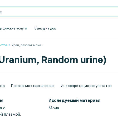
ицинские услуги
Выезд на дом
ества
Уран, разовая моча
...
(Uranium, Random urine)
вка
Показания к назначению
Интерпретация результатов
ия
Исследуемый материал
я с
Моча
й плазмой.