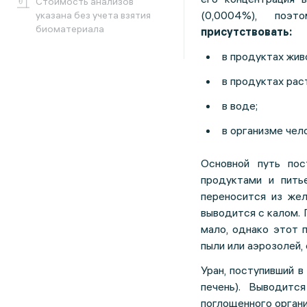
Cтоимость анализов
(0,0004%), поэ
указана без учета взятия
биоматериала
присутствовать:
в продуктах жив
в продуктах рас
в воде;
в организме чел
Основной путь пос
продуктами и пить
переносится из жел
выводится с калом.
мало, однако этот 
пыли или аэрозолей,
Уран, поступивший в
печень). Выводитс
поглощенного органи