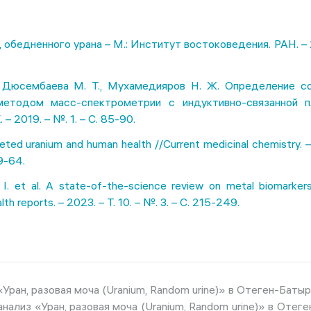
 обедненного урана – М.: Институт востоковедения. РАН. – 
., Дюсембаева М. Т., Мухамедияров Н. Ж. Определение с
етодом масс-спектрометрии с индуктивно-связанной п
– 2019. – №. 1. – С. 85-90.
leted uranium and human health //Current medicinal chemistry. –
49-64.
I. et al. A state-of-the-science review on metal biomarkers
th reports. – 2023. – Т. 10. – №. 3. – С. 215-249.
Уран, разовая моча (Uranium, Random urine)» в Отеген-Батыр
анализ «Уран, разовая моча (Uranium, Random urine)» в Отег