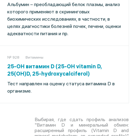
Альбумин – преобладающий белок плазмы, анализ
которого применяют в скрининговых
биохимических исследованиях, в частности, в
целях диагностики болезней почек, печени, оценки
адекватности питания и пр.
№ 928
Витамины
25-OH витамин D (25-OH vitamin D,
25(OH)D, 25-hydroxycalciferol)
Тест направлен на оценку статуса витамина D в
организме.
Выбирая, где сдать профиль анализов
"Витамин D и минеральный обмен:
расширенный профиль (Vitamin D and
mineral metabolism: an expanded profile)"