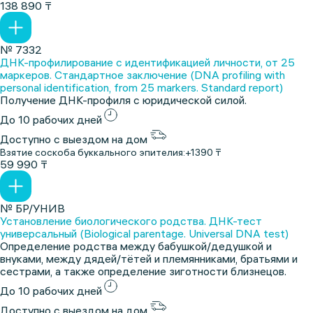
138 890 ₸
№ 7332
ДНК-профилирование с идентификацией личности, от 25
маркеров. Стандартное заключение (DNA profiling with
personal identification, from 25 markers. Standard report)
Получение ДНК-профиля с юридической силой.
До 10 рабочих дней
Доступно с выездом на дом
Взятие соскоба буккального эпителия:
+1390 ₸
59 990 ₸
№ БР/УНИВ
Установление биологического родства. ДНК-тест
универсальный (Biological parentage. Universal DNA test)
Определение родства между бабушкой/дедушкой и
внуками, между дядей/тётей и племянниками, братьями и
сестрами, а также определение зиготности близнецов.
До 10 рабочих дней
Доступно с выездом на дом