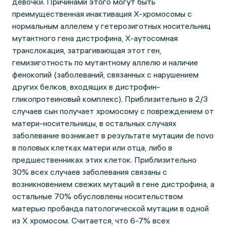
девочки. Причинами этого могут быть
преимущественная инактивация Х-хромосомы с
нормальным аллелем у гетерозиготных носительниц
мутантного гена дистрофина, Х-аутосомная
транслокация, затрагивающая этот ген,
гемизиготность по мутантному аллелю и наличие
фенокопий (заболеваний, связанных с нарушением
других белков, входящих в дистрофин-
гликопротеиновый комплекс). Приблизительно в 2/3
случаев сын получает хромосому с повреждением от
матери-носительницы, в остальных случаях
заболевание возникает в результате мутации de novo
в половых клетках матери или отца, либо в
предшественниках этих клеток. Приблизительно
30% всех случаев заболевания связаны с
возникновением свежих мутаций в гене дистрофина, а
остальные 70% обусловлены носительством
матерью пробанда патологической мутации в одной
из Х хромосом. Считается, что 6-7% всех