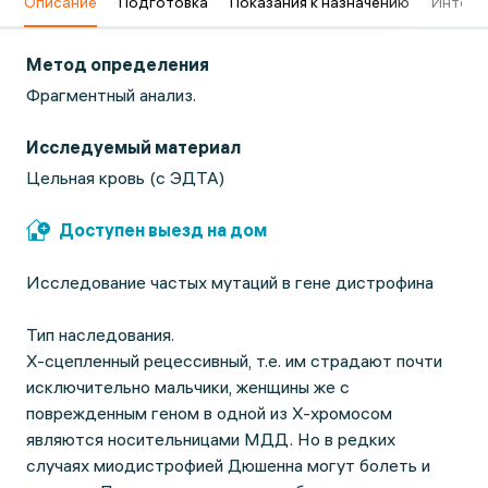
в
Описание
Подготовка
Показания к назначению
Интерп
Метод определения
Фрагментный анализ.
Исследуемый материал
Цельная кровь (с ЭДТА)
Доступен выезд на дом
Исследование частых мутаций в гене дистрофина
Тип наследования.
Х-сцепленный рецессивный, т.е. им страдают почти
исключительно мальчики, женщины же с
поврежденным геном в одной из Х-хромосом
являются носительницами МДД. Но в редких
случаях миодистрофией Дюшенна могут болеть и