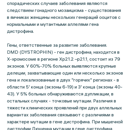
спорадических случаев заболевания являются
следствием гонадного мозаицизма - существования
в яичниках женщины нескольких генераций ооцитов с
нормальными и мутантными аллелями гена
дистрофина.
Гены, ответственные за развитие заболевания.
DMD (DYSTROPHIN) - ген дистрофина, находится в
Х-хромосоме в регионе Хр21.2 –р21.1, состоит из 79
экзонов. У 60%-70% больных выявляются крупные
делеции, захватывающие один или несколько экзонов
гена и локализованные в двух "горячих" регионах - в
области 5' конца (экзоны 6-19) и 3' конца (экзоны 40-
43). У 5% больных обнаруживаются дупликации, в
остальных случаях - точковые мутации. Различия в
тяжести клинических проявлений при двух аллельных
вариантах заболевания связывают с различиями в
характере мутации в гене дистрофина. При мышечной
дистрофии Дюшенна мутации в гене дистрофина