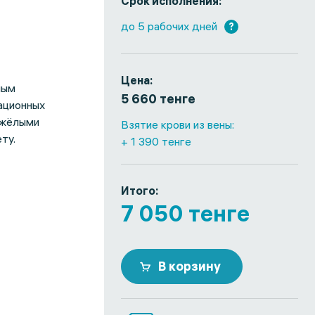
Срок исполнения:
до 5 рабочих дней
?
Цена:
ным
5 660 тенге
ационных
яжёлыми
Взятие крови из вены:
ту.
+ 1 390 тенге
Итого:
7 050 тенге
В корзину