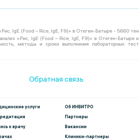
ис, IgE (Food – Rice, IgE, F9)» в Отеген-Батыре - 5660 тен
анализ «Рис, IgE (Food – Rice, IgE, F9)» в Отеген-Батыре
имость, методы и сроки выполнения лабораторных тес
Обратная связь
ицинские услуги
Об ИНВИТРО
кредитация
Партнеры
ись к врачу
Вакансии
рачах
Клиники-партнеры