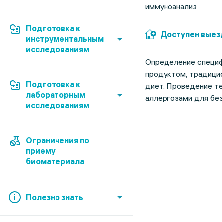
иммуноанализ
Подготовка к
Доступен выез
инструментальным
исследованиям
Определение специфи
продуктом, традицио
Подготовка к
диет. Проведение т
лабораторным
аллергозами для без
исследованиям
Ограничения по
приему
биоматериала
Полезно знать