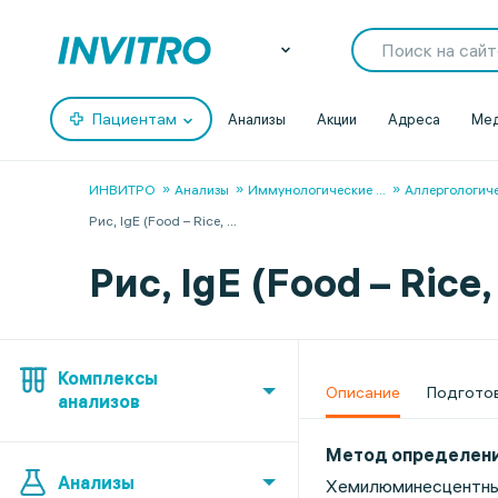
Пациентам
Анализы
Акции
Адреса
Мед
ИНВИТРО
Анализы
Иммунологические
...
Аллергологич
Рис, IgE (Food – Rice,
...
Рис, IgE (Food – Rice,
Комплексы
Описание
Подгото
анализов
Метод определен
Анализы
Хемилюминесцентн