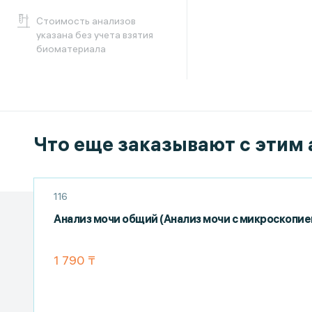
Cтоимость анализов
указана без учета взятия
биоматериала
Что еще заказывают с этим
116
Анализ мочи общий (Анализ мочи с микроскопие
1 790 ₸