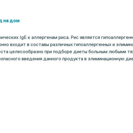
д на дом
ческих IgE к аллергенам риса. Рис является гипоаллерген
нно входит в составы различных гипоаллергенных и элимин
еста целесообразно при подборе диеты больным любыми т
опасного введения данного продукта в элиминационную дие