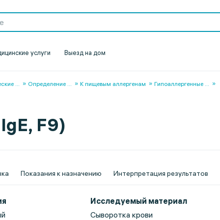
ицинские услуги
Выезд на дом
еские
...
Определение
...
К пищевым аллергенам
Гипоаллергенные
...
 IgE, F9)
вка
Показания к назначению
Интерпретация результатов
ия
Исследуемый материал
ый
Сыворотка крови