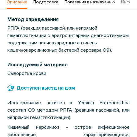
в
Описание
Подготовка
Показания к назначению
Интерп
Метод определения
РПГА (реакция пассивной, или непрямой
гемагглютинации с эритроцитарным диагностикумом,
содержащим полисахаридные антигены
кишечноиерсиниозных бактерий серовара О9).
Исследуемый материал
Сыворотка крови
Доступен выезд на дом
Исследование антител к Yersinia Enterocolitica
серотип О9 методом РПГА (реакция пассивной, или
непрямой гемагглютинации).
Кишечный иерсиниоз - острое инфекционное
заболевание, характеризующееся