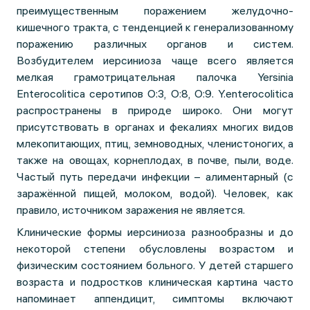
преимущественным поражением желудочно-
кишечного тракта, с тенденцией к генерализованному
поражению различных органов и систем.
Возбудителем иерсиниоза чаще всего является
мелкая грамотрицательная палочка Yersinia
Enterocolitica серотипов О:3, О:8, О:9. Y.enterocolitica
распространены в природе широко. Они могут
присутствовать в органах и фекалиях многих видов
млекопитающих, птиц, земноводных, членистоногих, а
также на овощах, корнеплодах, в почве, пыли, воде.
Частый путь передачи инфекции – алиментарный (с
заражённой пищей, молоком, водой). Человек, как
правило, источником заражения не является.
Клинические формы иерсиниоза разнообразны и до
некоторой степени обусловлены возрастом и
физическим состоянием больного. У детей старшего
возраста и подростков клиническая картина часто
напоминает аппендицит, симптомы включают