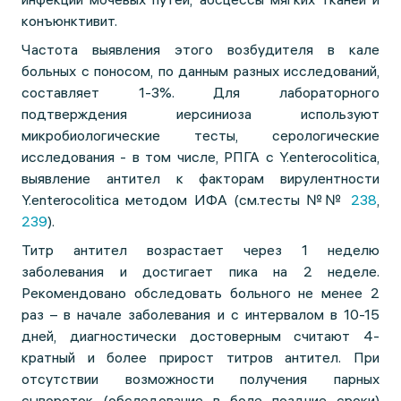
конъюнктивит.
Частота выявления этого возбудителя в кале
больных с поносом, по данным разных исследований,
составляет 1-3%. Для лабораторного
подтверждения иерсиниоза используют
микробиологические тесты, серологические
исследования - в том числе, РПГА с Y.enterocolitica,
выявление антител к факторам вирулентности
Y.enterocolitica методом ИФА (см.тесты №№
238
,
239
).
Титр антител возрастает через 1 неделю
заболевания и достигает пика на 2 неделе.
Рекомендовано обследовать больного не менее 2
раз – в начале заболевания и с интервалом в 10-15
дней, диагностически достоверным считают 4-
кратный и более прирост титров антител. При
отсутствии возможности получения парных
сывороток (обследование в боле поздние сроки)