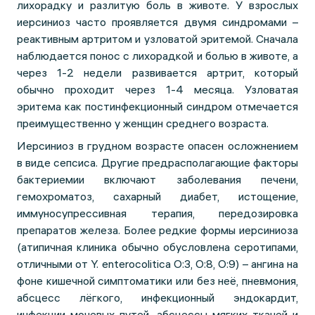
лихорадку и разлитую боль в животе. У взрослых
иерсиниоз часто проявляется двумя синдромами –
реактивным артритом и узловатой эритемой. Сначала
наблюдается понос с лихорадкой и болью в животе, а
через 1-2 недели развивается артрит, который
обычно проходит через 1-4 месяца. Узловатая
эритема как постинфекционный синдром отмечается
преимущественно у женщин среднего возраста.
Иерсиниоз в грудном возрасте опасен осложнением
в виде сепсиса. Другие предрасполагающие факторы
бактериемии включают заболевания печени,
гемохроматоз, сахарный диабет, истощение,
иммуносупрессивная терапия, передозировка
препаратов железа. Более редкие формы иерсиниоза
(атипичная клиника обычно обусловлена серотипами,
отличными от Y. enterocolitica О:3, О:8, О:9) – ангина на
фоне кишечной симптоматики или без неё, пневмония,
абсцесс лёгкого, инфекционный эндокардит,
инфекции мочевых путей, абсцессы мягких тканей и