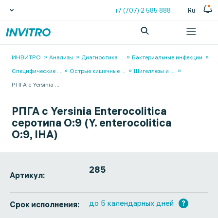
+7 (707) 2 585 888
Ru
ИНВИТРО
Анализы
Диагностика
...
Бактериальные инфекции
Специфические
...
Острые кишечные
...
Шигеллезы и
...
РПГА с Yersinia
...
РПГА с Yersinia Enterocolitica
серотипа О:9 (Y. enterocolitica
O:9, IHA)
285
Артикул:
до 5 календарных дней
?
Срок исполнения: