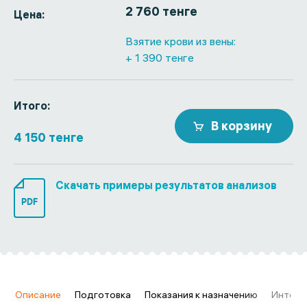
2 760 тенге
Цена:
Взятие крови из вены:
+ 1 390 тенге
Итого:
В корзину
4 150 тенге
Скачать примеры результатов анализов
PDF
в
Описание
Подготовка
Показания к назначению
Интерп