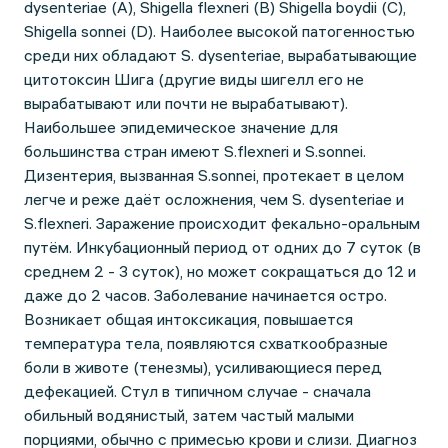
dysenteriae (A), Shigella flexneri (B) Shigella boydii (C),
Shigella sonnei (D). Наиболее высокой патогенностью
среди них обладают S. dysenteriae, вырабатывающие
цитотоксин Шига (другие виды шигелл его не
вырабатывают или почти не вырабатывают).
Наибольшее эпидемическое значение для
большинства стран имеют S.flexneri и S.sonnei.
Дизентерия, вызванная S.sonnei, протекает в целом
легче и реже даёт осложнения, чем S. dysenteriae и
S.flexneri. Заражение происходит фекально-оральным
путём. Инкубационный период от одних до 7 суток (в
среднем 2 - 3 суток), но может сокращаться до 12 и
даже до 2 часов. Заболевание начинается остро.
Возникает общая интоксикация, повышается
температура тела, появляются схваткообразные
боли в животе (тенезмы), усиливающиеся перед
дефекацией. Стул в типичном случае - сначала
обильный водянистый, затем частый малыми
порциями, обычно с примесью крови и слизи. Диагноз